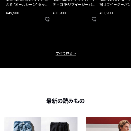
える "オールシーン" セット
ディゴ 裾リブイージーパン
裾リブイージーパン
アップ
ツ
¥49,500
¥31,900
¥31,900
すべて見る
最新の読みもの