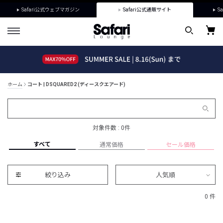
Safari公式ウェブマガジン
Safari公式通販サイト
Sa
ホーム
コート | DSQUARED2 (ディースクエアード)
対象件数 : 0件
すべて
通常価格
セール価格
絞り込み
人気順
0 件