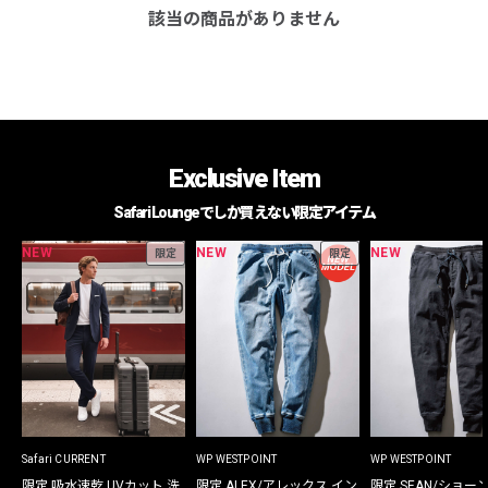
該当の商品がありません
Exclusive Item
Safari Loungeでしか買えない限定アイテム
NEW
NEW
NEW
限定
限定
Safari CURRENT
WP WESTPOINT
WP WESTPOINT
限定 吸水速乾 UVカット 洗
限定 ALEX/アレックス イン
限定 SEAN/ショー