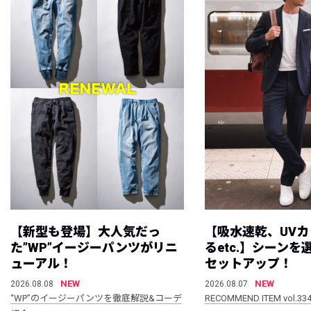
【新型も登場】大人気だっ
【吸水速乾、UV
た”WP”イージーパンツがリニ
るetc.】シーン
ューアル！
セットアップ！
NEW
NEW
2026.08.08
2026.08.07
“WP”のイージーパンツを徹底解説&コーデ
RECOMMEND ITEM vol.33