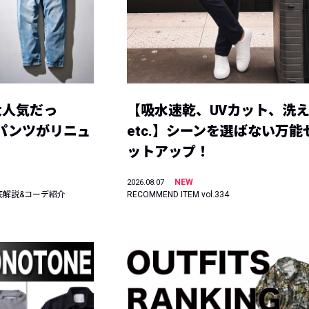
大人気だっ
【吸水速乾、UVカット、洗
ーパンツがリニュ
etc.】シーンを選ばない万能
ットアップ！
NEW
2026.08.07
底解説&コーデ紹介
RECOMMEND ITEM vol.334