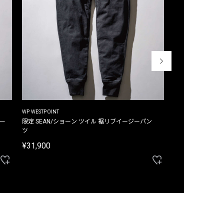
WP WESTPOINT
WP WESTPOINT
ジー
限定 SEAN/ショーン ツイル 裾リブイージーパン
限定 DAVID/デイヴィッド インデ
ツ
イージーパンツ
¥31,900
¥33,000