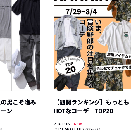
人の男こそ嗜み
【週間ランキング】もっとも
トーン
HOTなコーデ｜TOP20
NEW
2026.08.05
40
POPULAR OUTFITS 7/29~8/4