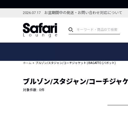
2026.07.17 お盆期間中の発送・お問い合わせ対応について
アイテム
スペシャル
カテゴリーから探す
スペシャルフィーチャ
ホーム
ブルゾン/スタジャン/コーチジャケット | BAGATTO (バガット)
ブランドから探す
特集記事
絞り込んで探す
ブルゾン/スタジャン/コーチジャケット
新着アイテム
コーディネート
編集部のおすすめアイテム
対象件数 :
0
件
編集部のおすすめコー
ランキング
雑誌・カタログ掲載アイテム
セール