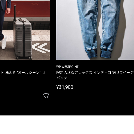
WP WESTPOINT
ト 洗える "オールシーン" セ
限定 ALEX/アレックス インディゴ 裾リブイー
パンツ
¥31,900