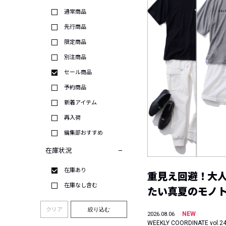
通常商品
先行商品
限定商品
別注商品
セール商品
予約商品
新着アイテム
再入荷
編集部おすすめ
在庫状況
在庫あり
重見え回避！大
在庫なし含む
たい真夏のモノ
クリア
絞り込む
NEW
2026.08.06
WEEKLY COORDINATE vol.2