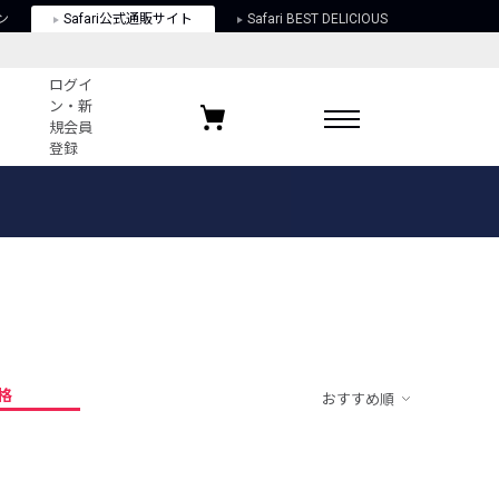
ン
Safari公式通販サイト
Safari BEST DELICIOUS
ログイ
ン・新
規会員
登録
ログイン・新規会員登録
お気に入りアイテム
ガイド
お気に入りブランド
お気に入り記事
最近チェックしたアイテム
格
おすすめ順
ポリシー
関する法律