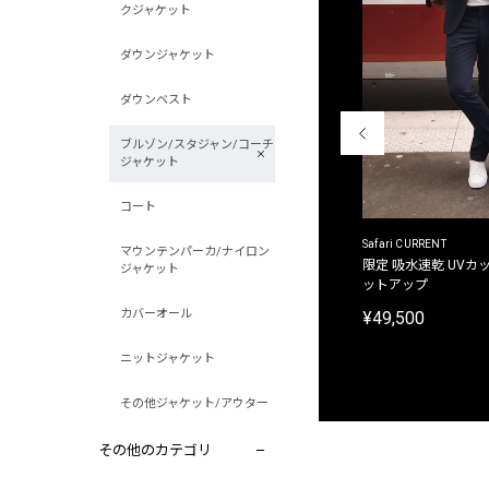
クジャケット
ダウンジャケット
ダウンベスト
ブルゾン/スタジャン/コーチ
ジャケット
コート
ACANTHUS
Safari CURRENT
マウンテンパーカ/ナイロン
別注限定 フード付き チェックシャツジャケット
限定 吸水速乾 UVカッ
ジャケット
ットアップ
¥31,900
カバーオール
¥49,500
ニットジャケット
その他ジャケット/アウター
その他のカテゴリ