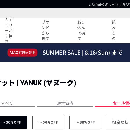
Safari公式ウェブマガジ
カテ
ブラ
絞り
読
ゴリ
ンド
込ん
み
ーか
から
で探
も
ら探
探す
す
の
す
読みもの
ガイド
ー
すべての記事
ショッピング
2026年のイチオシTシャツ！
初めての方
“WP”のイージーパンツを徹底解説&コ
Club Safari
ーデ紹介
 | YANUK (ヤヌーク)
よくある質問
HOTなコーデ TOP20
会社概要
ディネート
新ブランドご紹介！
会員利用規約
セール価
すべて
通常価格
人気記事ランキング
プライバシー
バイヤーズ レコメンド
特定商取引に
今週の別注アイテム
～30%OFF
～50%OFF
～80%OFF
指定なし
ウィークリーコーデ