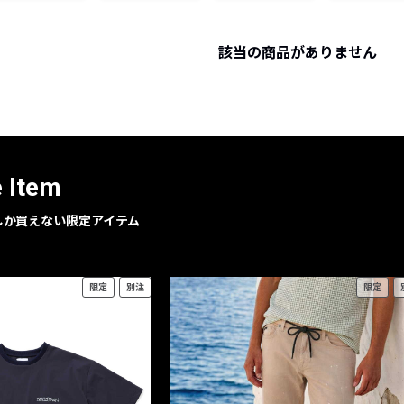
レコメンドアイテム
ピックアップアイテム
該当の商品がありません
フォーカスブランド
セールおすすめアイテム
人気アイテム TOP 15
e Item
geでしか買えない限定アイテム
限定
別注
限定