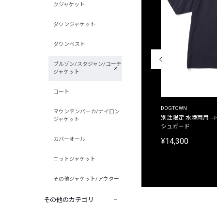
クジャケット
ダウンジャケット
ダウンベスト
ブルゾン/スタジャン/コーチ
ジャケット
コート
THE DUFFER OF ST.GEORGE
DOGTOWN
マウンテンパーカ/ナイロン
別注限定 ピグメントダイ バックプリント サーフ
別注限定 水陸両用 
ジャケット
プリントTシャツ
シュガード
カバーオール
¥9,900
¥14,300
ニットジャケット
その他ジャケット/アウター
その他のカテゴリ