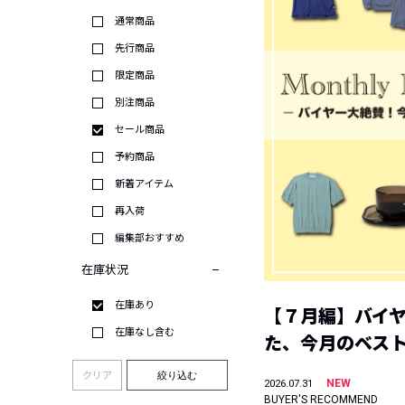
通常商品
先行商品
限定商品
別注商品
セール商品
予約商品
新着アイテム
再入荷
編集部おすすめ
在庫状況
在庫あり
【７月編】バイ
在庫なし含む
た、今月のベス
クリア
絞り込む
NEW
2026.07.31
BUYER'S RECOMMEND