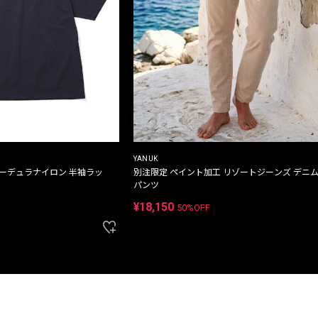
YANUK
コーデュラナイロン 半袖ラッ
別注限定 ペイント加工 リゾートジーンズ デニ
パンツ
¥18,150
50%OFF