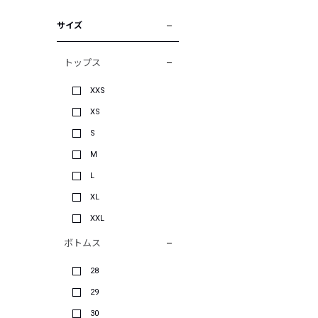
サイズ
トップス
XXS
XS
S
M
L
XL
XXL
ボトムス
28
29
30