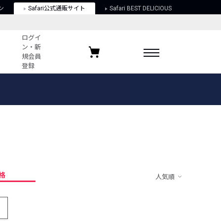
ン
Safari公式通販サイト
Safari BEST DELICIOUS
ログイ
ン・新
規会員
登録
ログイン・新規会員登録
お気に入りアイテム
ガイド
お気に入りブランド
お気に入り記事
最近チェックしたアイテム
格
人気順
ポリシー
関する法律