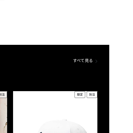
すべて見る
別注
限定
別注