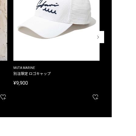
MUTA MARINE
CROSSLEY
ム
別注限定 ロゴキャップ
別注限定 ノースリ
¥9,900
¥8,580
40%OFF