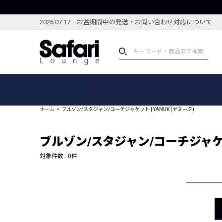
2026.07.17 お盆期間中の発送・お問い合わせ対応について
アイテム
スペシャル
カテゴリーから探す
スペシャルフィーチャ
ホーム
ブルゾン/スタジャン/コーチジャケット | YANUK (ヤヌーク)
ブランドから探す
特集記事
絞り込んで探す
ブルゾン/スタジャン/コーチジャケット
新着アイテム
コーディネート
編集部のおすすめアイテム
対象件数 :
0
件
編集部のおすすめコー
ランキング
雑誌・カタログ掲載アイテム
セール