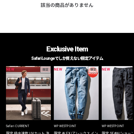
該当の商品がありません
Exclusive Item
Safari Loungeでしか買えない限定アイテム
NEW
NEW
NEW
限定
限定
Safari CURRENT
WP WESTPOINT
WP WESTPOINT
限定 吸水速乾 UVカット 洗
限定 ALEX/アレックス イン
限定 SEAN/ショー