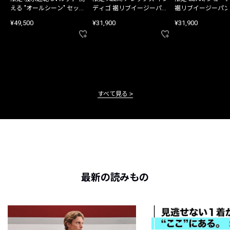
える "オールシーン" セット
ディゴ 裾リブイージーパン
裾リブイージーパン
アップ
ツ
¥49,500
¥31,900
¥31,900
すべて見る
最新の読みもの