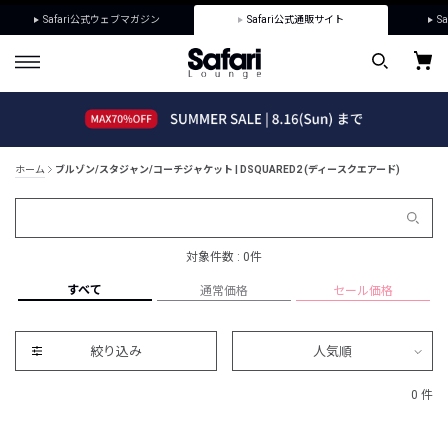
Safari公式ウェブマガジン
Safari公式通販サイト
Sa
ホーム
ブルゾン/スタジャン/コーチジャケット | DSQUARED2 (ディースクエアード)
対象件数 : 0件
すべて
通常価格
セール価格
絞り込み
人気順
0 件