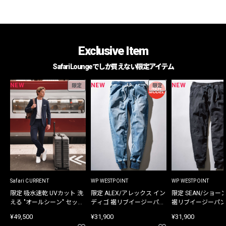
Exclusive Item
Safari Loungeでしか買えない限定アイテム
NEW
NEW
NEW
限定
限定
Safari CURRENT
WP WESTPOINT
WP WESTPOINT
限定 吸水速乾 UVカット 洗
限定 ALEX/アレックス イン
限定 SEAN/ショー
える "オールシーン" セット
ディゴ 裾リブイージーパン
裾リブイージーパン
アップ
ツ
¥49,500
¥31,900
¥31,900