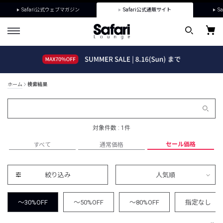
Safari公式ウェブマガジン
Safari公式通販サイト
Sa
ホーム
検索結果
対象件数 : 1件
セール価格
すべて
通常価格
絞り込み
人気順
～30%OFF
～50%OFF
～80%OFF
指定なし