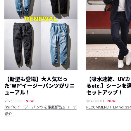
【新型も登場】大人気だっ
【吸水速乾、UV
た”WP”イージーパンツがリニ
るetc.】シーン
ューアル！
セットアップ！
NEW
NEW
2026.08.08
2026.08.07
“WP”のイージーパンツを徹底解説&コーデ
RECOMMEND ITEM vol.33
紹介