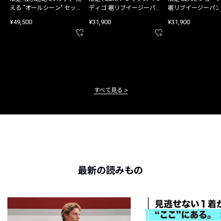
える "オールシーン" セット
ディゴ 裾リブイージーパン
裾リブイージーパン
アップ
ツ
¥49,500
¥31,900
¥31,900
すべて見る
最新の読みもの