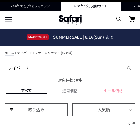
Safari公式ウェブマガジン
Safari公式通販サイト
Sa
ホーム
テイパード | レザージャケット (メンズ)
対象件数 : 0件
すべて
通常価格
セール価格
絞り込み
人気順
0 件