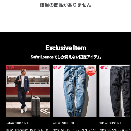
該当の商品がありません
Exclusive Item
Safari Loungeでしか買えない限定アイテム
NEW
NEW
NEW
限定
限定
Safari CURRENT
WP WESTPOINT
WP WESTPOINT
限定 吸水速乾 UVカット 洗
限定 ALEX/アレックス イン
限定 SEAN/ショー