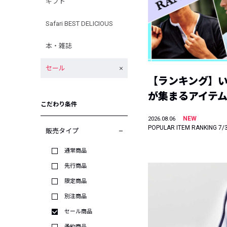
ギフト
Safari BEST DELICIOUS
本・雑誌
セール
【ランキング】
が集まるアイテムは
こだわり条件
NEW
2026.08.06
POPULAR ITEM RANKING 7/
販売タイプ
通常商品
先行商品
限定商品
別注商品
セール商品
予約商品