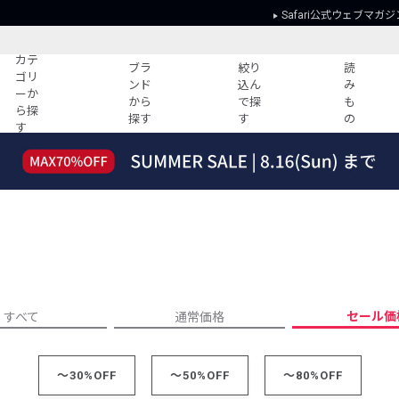
Safari公式ウェブマガジ
カテ
ブラ
絞り
読
ゴリ
ンド
込ん
み
ーか
から
で探
も
ら探
探す
す
の
す
読みもの
ガイド
ー
すべての記事
ショッピング
2026年のイチオシTシャツ！
初めての方
“WP”のイージーパンツを徹底解説&コ
Club Safari
ーデ紹介
よくある質問
HOTなコーデ TOP20
会社概要
ディネート
新ブランドご紹介！
会員利用規約
セール価
すべて
通常価格
人気記事ランキング
プライバシー
バイヤーズ レコメンド
特定商取引に
今週の別注アイテム
～30%OFF
～50%OFF
～80%OFF
ウィークリーコーデ