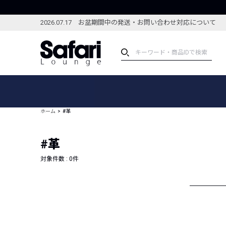
2026.07.17 お盆期間中の発送・お問い合わせ対応について
アイテム
スペシャル
カテゴリーから探す
スペシャルフィーチャ
ホーム
#革
ブランドから探す
特集記事
絞り込んで探す
#革
新着アイテム
コーディネート
編集部のおすすめアイテム
対象件数 :
0
件
編集部のおすすめコー
ランキング
雑誌・カタログ掲載アイテム
セール