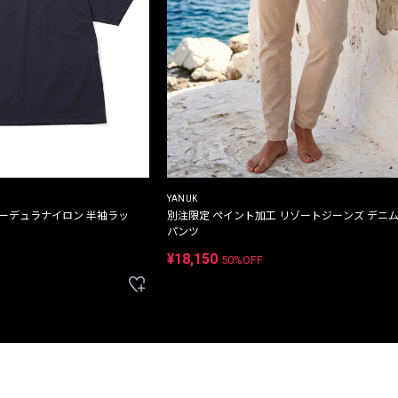
YANUK
コーデュラナイロン 半袖ラッ
別注限定 ペイント加工 リゾートジーンズ デニ
パンツ
¥18,150
50%OFF