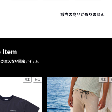
レコメンドアイテム
ピックアップアイテム
該当の商品がありません
フォーカスブランド
セールおすすめアイテム
人気アイテム TOP 15
e Item
geでしか買えない限定アイテム
限定
別注
限定