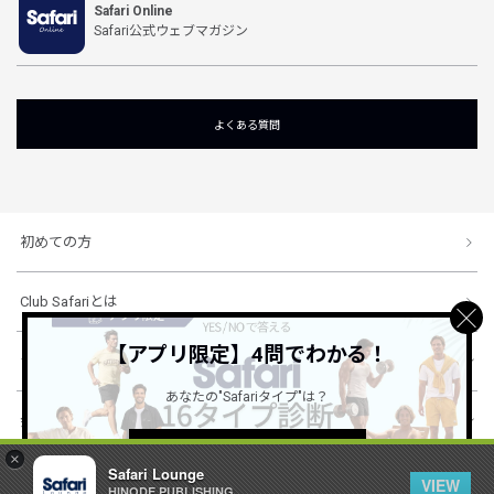
Safari Online
Safari公式ウェブマガジン
よくある質問
初めての方
Club Safariとは
【アプリ限定】4問でわかる！
ショッピングガイド
あなたの"Safariタイプ"は？
会社概要・規約
詳しくはこちら ＞
×
Safari Lounge
VIEW
HINODE PUBLISHING ..
© 1996-2026 HINODE PUBLISHING co., ltd. All Rights Reserved.