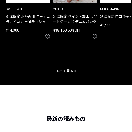
DOGTOWN
YANUK
MUTA MARINE
別注限定 水陸両用 コーデュ
別注限定 ペイント加工 リゾ
別注限定 ロゴキャ
ラナイロン 半袖ラッシュガ
ートジーンズ デニムパンツ
¥9,900
ード
¥14,300
¥18,150
50%OFF
すべて見る
最新の読みもの