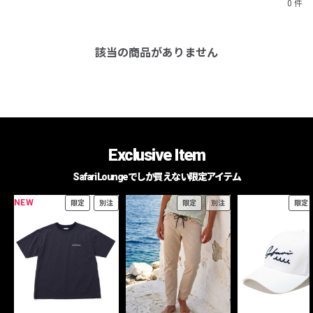
0 件
該当の商品がありません
Exclusive Item
Safari Loungeでしか買えない限定アイテム
NEW
限定
別注
限定
別注
限定