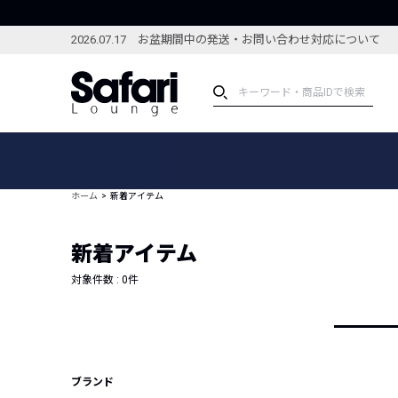
2026.07.17 お盆期間中の発送・お問い合わせ対応について
アイテム
スペシャル
カテゴリーから探す
スペシャルフィーチャ
ホーム
新着アイテム
ブランドから探す
特集記事
絞り込んで探す
新着アイテム
新着アイテム
コーディネート
編集部のおすすめアイテム
対象件数 :
0
件
編集部のおすすめコー
ランキング
雑誌・カタログ掲載アイテム
セール
ブランド