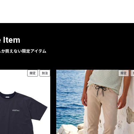
レコメンドアイテム
ピックアップアイテム
フォーカスブランド
セールおすすめアイテム
e Item
人気アイテム TOP 15
geでしか買えない限定アイテム
限定
別注
限定