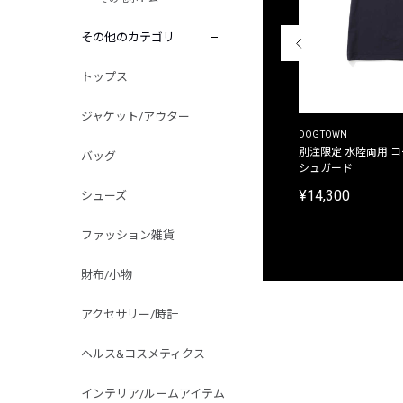
その他のカテゴリ
トップス
ジャケット/アウター
THE DUFFER OF ST.GEORGE
DOGTOWN
別注限定 ピグメントダイ バックプリント サーフ
別注限定 水陸両用 
バッグ
プリントTシャツ
シュガード
¥9,900
¥14,300
シューズ
ファッション雑貨
財布/小物
アクセサリー/時計
ヘルス&コスメティクス
インテリア/ルームアイテム