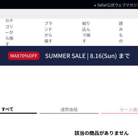
Safari公式ウェブマガジ
カテ
ブラ
絞り
読
ゴリ
ンド
込ん
み
ーか
から
で探
も
ら探
探す
す
の
す
読みもの
ガイド
ー
すべての記事
ショッピング
2026年のイチオシTシャツ！
初めての方
“WP”のイージーパンツを徹底解説&コ
Club Safari
ーデ紹介
よくある質問
HOTなコーデ TOP20
会社概要
ディネート
新ブランドご紹介！
会員利用規約
すべて
通常価格
セール価
人気記事ランキング
プライバシー
バイヤーズ レコメンド
特定商取引に
今週の別注アイテム
該当の商品がありません
ウィークリーコーデ