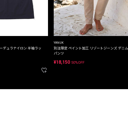
YANUK
コーデュラナイロン 半袖ラッ
別注限定 ペイント加工 リゾートジーンズ デニ
パンツ
¥18,150
50%OFF