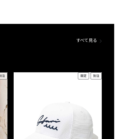
すべて見る
別注
限定
別注