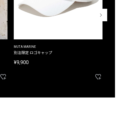
MUTA MARINE
CROSSLEY
ム
別注限定 ロゴキャップ
別注限定 ノースリ
¥9,900
¥8,580
40%OFF