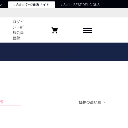
ン
Safari公式通販サイト
Safari BEST DELICIOUS
ログイ
ン・新
規会員
登録
ログイン・新規会員登録
お気に入りアイテム
ガイド
お気に入りブランド
お気に入り記事
最近チェックしたアイテム
格
価格の高い順
ポリシー
関する法律