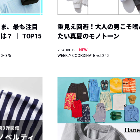
いま、最も注目
重見え回避！大人の男こそ嗜
？ ｜ TOP15
たい真夏のモノトーン
NEW
2026.08.06
30~8/5
WEEKLY COORDINATE vol.240