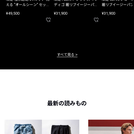
える "オールシーン" セット
ディゴ 裾リブイージーパン
裾リブイージーパン
アップ
ツ
¥49,500
¥31,900
¥31,900
すべて見る
最新の読みもの