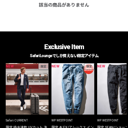
該当の商品がありません
Exclusive Item
Safari Loungeでしか買えない限定アイテム
NEW
NEW
NEW
限定
限定
Safari CURRENT
WP WESTPOINT
WP WESTPOINT
限定 吸水速乾 UVカット 洗
限定 ALEX/アレックス イン
限定 SEAN/ショー