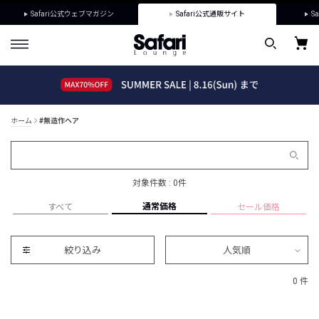
Safari公式ウェブマガジン
Safari公式通販サイト
Sa
ホーム
#無造作ヘア
対象件数 : 0件
通常価格
すべて
セール価格
絞り込み
人気順
0 件