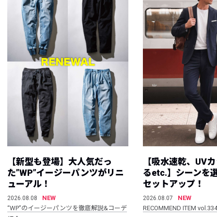
【新型も登場】大人気だっ
【吸水速乾、UV
た”WP”イージーパンツがリニ
るetc.】シーン
ューアル！
セットアップ！
NEW
NEW
2026.08.08
2026.08.07
“WP”のイージーパンツを徹底解説&コーデ
RECOMMEND ITEM vol.33