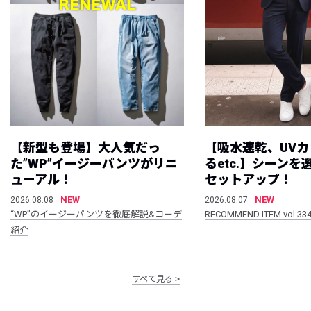
【新型も登場】大人気だっ
【吸水速乾、UV
た”WP”イージーパンツがリニ
るetc.】シーン
ューアル！
セットアップ！
NEW
NEW
2026.08.08
2026.08.07
“WP”のイージーパンツを徹底解説&コーデ
RECOMMEND ITEM vol.33
紹介
すべて見る