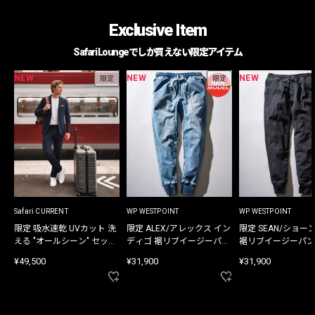
Exclusive Item
Safari Loungeでしか買えない限定アイテム
NEW
NEW
NEW
限定
限定
Safari CURRENT
WP WESTPOINT
WP WESTPOINT
限定 吸水速乾 UVカット 洗
限定 ALEX/アレックス イン
限定 SEAN/ショー
える "オールシーン" セット
ディゴ 裾リブイージーパン
裾リブイージーパン
アップ
ツ
¥49,500
¥31,900
¥31,900