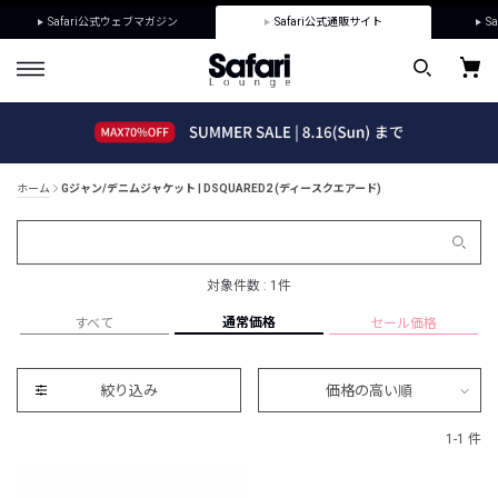
Safari公式ウェブマガジン
Safari公式通販サイト
Sa
ホーム
Gジャン/デニムジャケット | DSQUARED2 (ディースクエアード)
対象件数 : 1件
通常価格
すべて
セール価格
絞り込み
価格の高い順
1-1 件