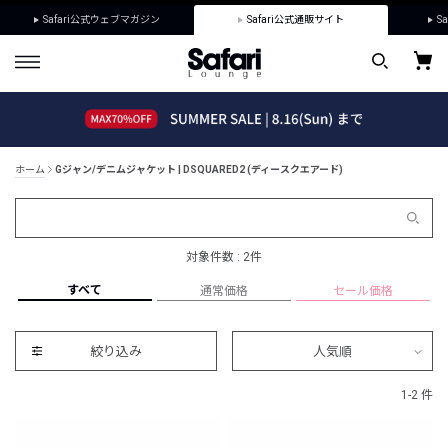
Safari公式ウェブマガジン
Safari公式通販サイト
Sa
ホーム
Gジャン/デニムジャケット | DSQUARED2 (ディースクエアード)
対象件数 : 2件
すべて
通常価格
セール価格
絞り込み
人気順
1-2 件