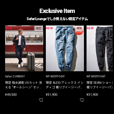
Exclusive Item
Safari Loungeでしか買えない限定アイテム
NEW
NEW
NEW
限定
限定
Safari CURRENT
WP WESTPOINT
WP WESTPOINT
限定 吸水速乾 UVカット 洗
限定 ALEX/アレックス イン
限定 SEAN/ショー
える "オールシーン" セット
ディゴ 裾リブイージーパン
裾リブイージーパン
アップ
ツ
¥49,500
¥31,900
¥31,900