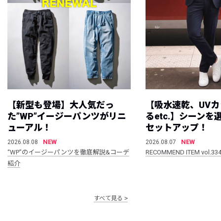
【新型も登場】大人気だっ
【吸水速乾、UV
た”WP”イージーパンツがリニ
るetc.】シーン
ューアル！
セットアップ！
NEW
NEW
2026.08.08
2026.08.07
“WP”のイージーパンツを徹底解説&コーデ
RECOMMEND ITEM vol.33
紹介
すべて見る