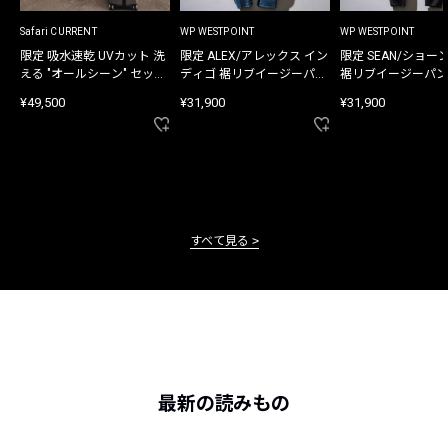
Safari CURRENT
WP WESTPOINT
WP WESTPOINT
限定 吸水速乾 UVカット 洗
限定 ALEX/アレックス イン
限定 SEAN/ショー
える "オールシーン" セット
ディゴ 裾リブイージーパン
裾リブイージーパン
アップ
ツ
¥49,500
¥31,900
¥31,900
すべて見る
最新の読みもの