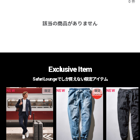
0 件
該当の商品がありません
Exclusive Item
Safari Loungeでしか買えない限定アイテム
NEW
NEW
NEW
限定
限定