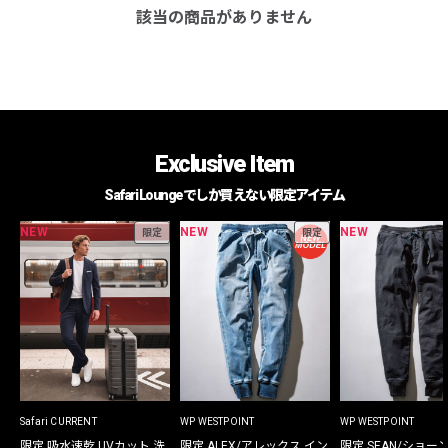
該当の商品がありません
Exclusive Item
Safari Loungeでしか買えない限定アイテム
NEW
NEW
NEW
限定
限定
Safari CURRENT
WP WESTPOINT
WP WESTPOINT
限定 吸水速乾 UVカット 洗
限定 ALEX/アレックス イン
限定 SEAN/ショー