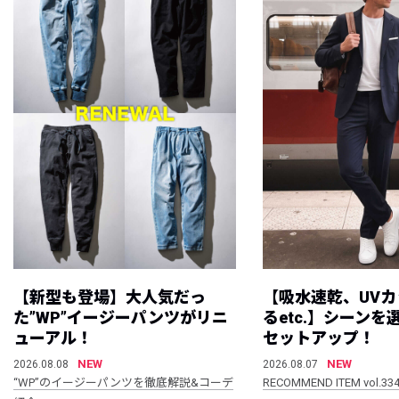
【新型も登場】大人気だっ
【吸水速乾、UV
た”WP”イージーパンツがリニ
るetc.】シーン
ューアル！
セットアップ！
NEW
NEW
2026.08.08
2026.08.07
“WP”のイージーパンツを徹底解説&コーデ
RECOMMEND ITEM vol.33