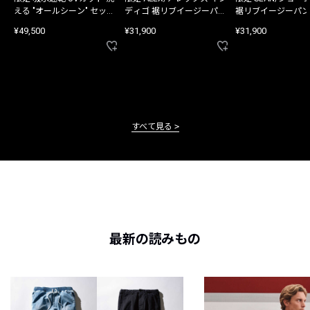
える "オールシーン" セット
ディゴ 裾リブイージーパン
裾リブイージーパン
アップ
ツ
¥49,500
¥31,900
¥31,900
すべて見る
最新の読みもの