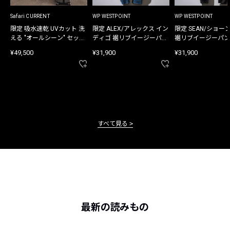
Safari CURRENT
WP WESTPOINT
WP WESTPOINT
限定 吸水速乾 UVカット 洗
限定 ALEX/アレックス イン
限定 SEAN/ショー
える "オールシーン" セット
ディゴ 裾リブイージーパン
裾リブイージーパン
アップ
ツ
¥49,500
¥31,900
¥31,900
すべて見る
最新の読みもの