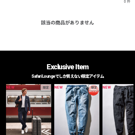
0 件
該当の商品がありません
Exclusive Item
Safari Loungeでしか買えない限定アイテム
NEW
NEW
NEW
限定
限定