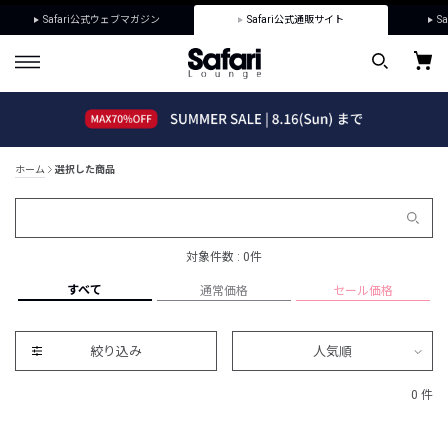
Safari公式ウェブマガジン
Safari公式通販サイト
Sa
ホーム
選択した商品
対象件数 : 0件
すべて
通常価格
セール価格
絞り込み
人気順
0 件