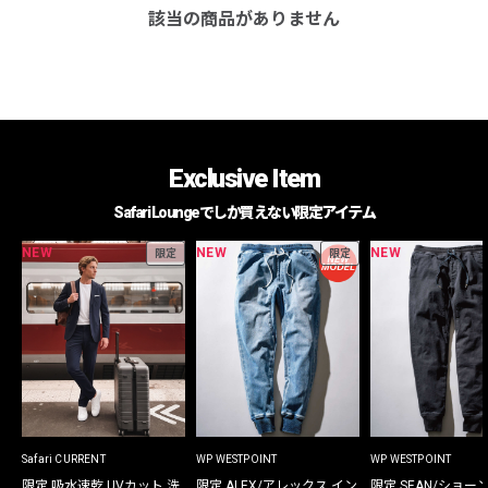
該当の商品がありません
Exclusive Item
Safari Loungeでしか買えない限定アイテム
NEW
NEW
NEW
限定
限定
Safari CURRENT
WP WESTPOINT
WP WESTPOINT
限定 吸水速乾 UVカット 洗
限定 ALEX/アレックス イン
限定 SEAN/ショー