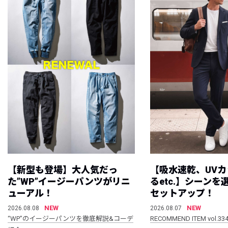
【新型も登場】大人気だっ
【吸水速乾、UV
た”WP”イージーパンツがリニ
るetc.】シーン
ューアル！
セットアップ！
NEW
NEW
2026.08.08
2026.08.07
“WP”のイージーパンツを徹底解説&コーデ
RECOMMEND ITEM vol.33