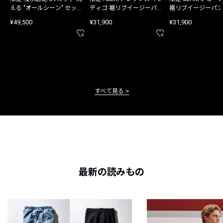
える "オールシーン" セット
ディゴ 裾リブイージーパン
裾リブイージーパン
アップ
ツ
¥49,500
¥31,900
¥31,900
すべて見る
最新の読みもの