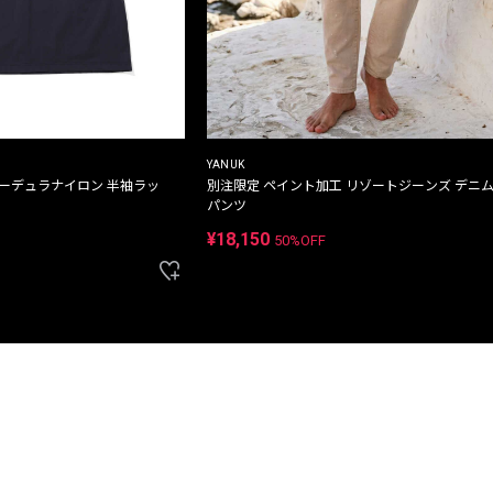
YANUK
コーデュラナイロン 半袖ラッ
別注限定 ペイント加工 リゾートジーンズ デニ
パンツ
¥18,150
50%OFF