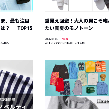
いま、最も注目
重見え回避！大人の男こそ嗜
？ ｜ TOP15
たい真夏のモノトーン
NEW
2026.08.06
30~8/5
WEEKLY COORDINATE vol.240