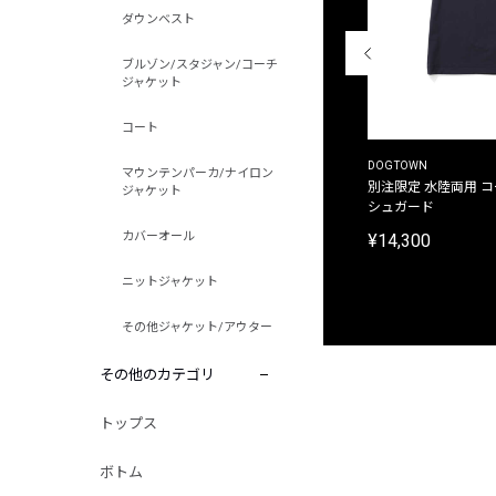
ダウンベスト
ブルゾン/スタジャン/コーチ
ジャケット
コート
THE DUFFER OF ST.GEORGE
DOGTOWN
マウンテンパーカ/ナイロン
別注限定 ピグメントダイ バックプリント サーフ
別注限定 水陸両用 
ジャケット
プリントTシャツ
シュガード
カバーオール
¥9,900
¥14,300
ニットジャケット
その他ジャケット/アウター
その他のカテゴリ
トップス
ボトム