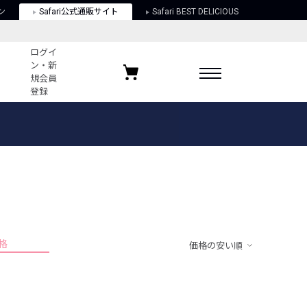
ン
Safari公式通販サイト
Safari BEST DELICIOUS
ログイ
ン・新
規会員
登録
ログイン・新規会員登録
お気に入りアイテム
ガイド
お気に入りブランド
お気に入り記事
最近チェックしたアイテム
格
価格の安い順
ポリシー
関する法律