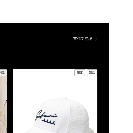
すべて見る
別注
限定
別注