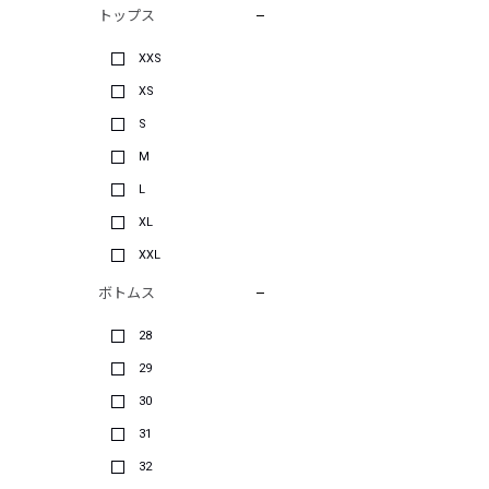
トップス
XXS
XS
S
M
L
XL
XXL
ボトムス
28
29
30
31
32