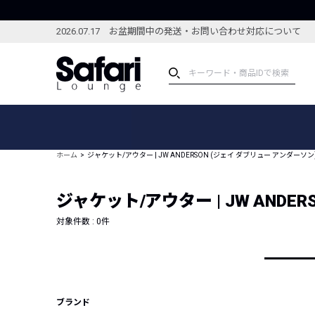
2026.07.17 お盆期間中の発送・お問い合わせ対応について
アイテム
スペシャル
カテゴリーから探す
スペシャルフィーチャ
ホーム
ジャケット/アウター | JW ANDERSON (ジェイ ダブリュー アンダーソン
ブランドから探す
特集記事
絞り込んで探す
ジャケット/アウター | JW ANDE
新着アイテム
コーディネート
編集部のおすすめアイテム
対象件数 :
0
件
編集部のおすすめコー
ランキング
雑誌・カタログ掲載アイテム
セール
ブランド