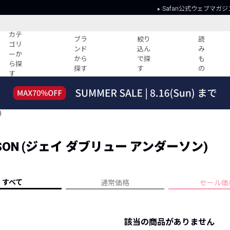
Safari公式ウェブマガジ
カテ
ブラ
絞り
読
ゴリ
ンド
込ん
み
ーか
から
で探
も
ら探
探す
す
の
す
読みもの
ガイド
ー
すべての記事
ショッピング
)
2026年のイチオシTシャツ！
初めての方
“WP”のイージーパンツを徹底解説&コ
Club Safari
ーデ紹介
RSON (ジェイ ダブリュー アンダーソン)
よくある質問
HOTなコーデ TOP20
会社概要
ディネート
新ブランドご紹介！
会員利用規約
すべて
通常価格
セール価
人気記事ランキング
プライバシー
バイヤーズ レコメンド
特定商取引に
今週の別注アイテム
該当の商品がありません
ウィークリーコーデ