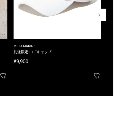
MUTA MARINE
CROSSLEY
ム
別注限定 ロゴキャップ
別注限定 ノースリ
¥9,900
¥8,580
40%OFF