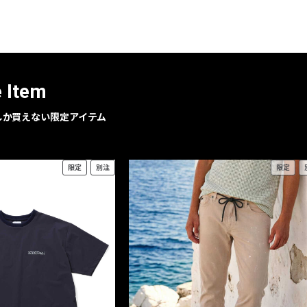
レコメンドアイテム
ピックアップアイテム
フォーカスブランド
セールおすすめアイテム
e Item
人気アイテム TOP 15
geでしか買えない限定アイテム
限定
別注
限定