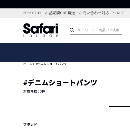
2026.07.17 お盆期間中の発送・お問い合わせ対応について
アイテム
スペシャル
カテゴリーから探す
スペシャルフィーチャ
ホーム
#デニムショートパンツ
ブランドから探す
特集記事
絞り込んで探す
#デニムショートパンツ
新着アイテム
コーディネート
編集部のおすすめアイテム
対象件数 :
0
件
編集部のおすすめコー
ランキング
雑誌・カタログ掲載アイテム
セール
ブランド