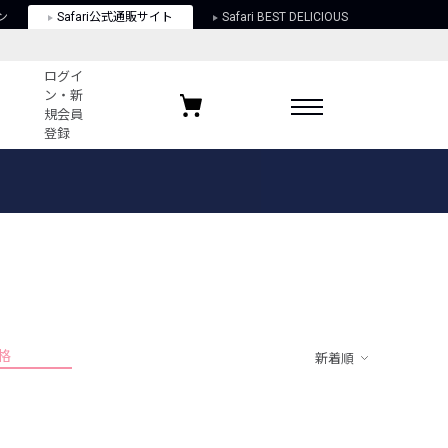
ン
Safari公式通販サイト
Safari BEST DELICIOUS
ログイ
ン・新
規会員
登録
ログイン・新規会員登録
お気に入りアイテム
ガイド
お気に入りブランド
お気に入り記事
最近チェックしたアイテム
格
新着順
ポリシー
関する法律