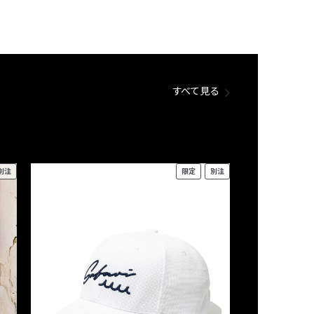
すべて見る
別注
限定
別注