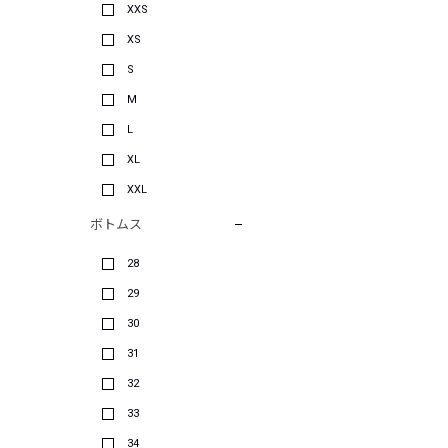
XXS
XS
S
M
L
XL
XXL
ボトムス
28
29
30
31
32
33
34