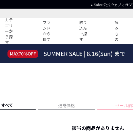
Safari公式ウェブマガジ
カテ
ブラ
絞り
読
ゴリ
ンド
込ん
み
ーか
から
で探
も
ら探
探す
す
の
す
読みもの
ガイド
ー
すべての記事
ショッピング
2026年のイチオシTシャツ！
初めての方
“WP”のイージーパンツを徹底解説&コ
Club Safari
ーデ紹介
よくある質問
HOTなコーデ TOP20
会社概要
ディネート
新ブランドご紹介！
会員利用規約
すべて
通常価格
セール価
人気記事ランキング
プライバシー
バイヤーズ レコメンド
特定商取引に
今週の別注アイテム
該当の商品がありません
ウィークリーコーデ