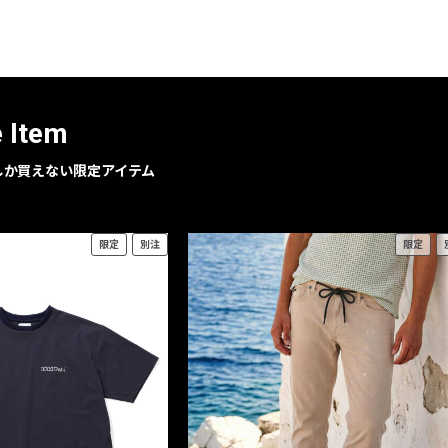
レコメンドアイテム
ピックアップアイテム
フォーカスブランド
セールおすすめアイテム
e Item
人気アイテム TOP 15
geでしか買えない限定アイテム
限定
別注
限定