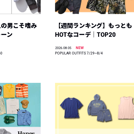
人の男こそ嗜み
【週間ランキング】もっとも
トーン
HOTなコーデ｜TOP20
NEW
2026.08.05
40
POPULAR OUTFITS 7/29~8/4