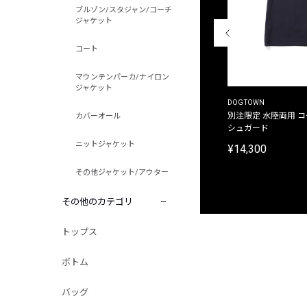
ブルゾン/スタジャン/コーチ
ジャケット
コート
マウンテンパーカ/ナイロン
ジャケット
THE DUFFER OF ST.GEORGE
DOGTOWN
別注限定 ピグメントダイ バックプリント サーフ
別注限定 水陸両用 
カバーオール
プリントTシャツ
シュガード
ニットジャケット
¥9,900
¥14,300
その他ジャケット/アウター
その他のカテゴリ
トップス
ボトム
バッグ