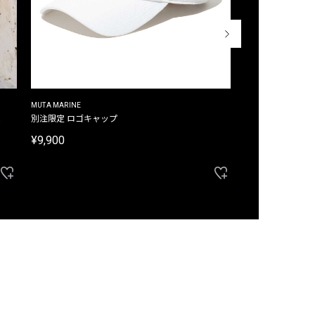
MUTA MARINE
CROSSLEY
ム
別注限定 ロゴキャップ
別注限定 ノースリ
¥9,900
¥8,580
40%OFF