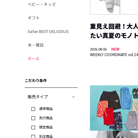
ベビー・キッズ
ギフト
重見え回避！大
Safari BEST DELICIOUS
たい真夏のモノ
本・雑誌
NEW
2026.08.06
WEEKLY COORDINATE vol.2
セール
こだわり条件
販売タイプ
通常商品
先行商品
限定商品
別注商品