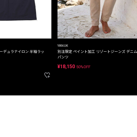
YANUK
コーデュラナイロン 半袖ラッ
別注限定 ペイント加工 リゾートジーンズ デニ
パンツ
¥18,150
50%OFF