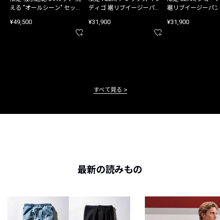
える "オールシーン" セット
ディゴ 裾リブイージーパン
裾リブイージーパン
アップ
ツ
¥49,500
¥31,900
¥31,900
すべて見る
最新の読みもの