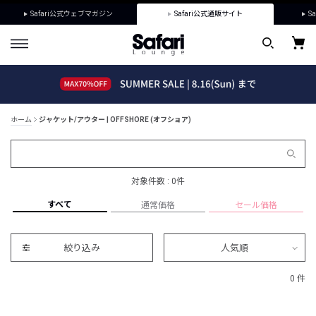
Safari公式ウェブマガジン
Safari公式通販サイト
Sa
ホーム
ジャケット/アウター | OFFSHORE (オフショア)
対象件数 : 0件
すべて
通常価格
セール価格
絞り込み
人気順
0 件