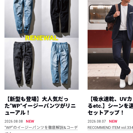
【新型も登場】大人気だっ
【吸水速乾、UV
た”WP”イージーパンツがリニ
るetc.】シーン
ューアル！
セットアップ！
NEW
NEW
2026.08.08
2026.08.07
“WP”のイージーパンツを徹底解説&コーデ
RECOMMEND ITEM vol.33