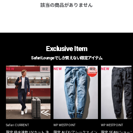
該当の商品がありません
Exclusive Item
Safari Loungeでしか買えない限定アイテム
NEW
NEW
NEW
限定
限定
Safari CURRENT
WP WESTPOINT
WP WESTPOINT
限定 吸水速乾 UVカット 洗
限定 ALEX/アレックス イン
限定 SEAN/ショー