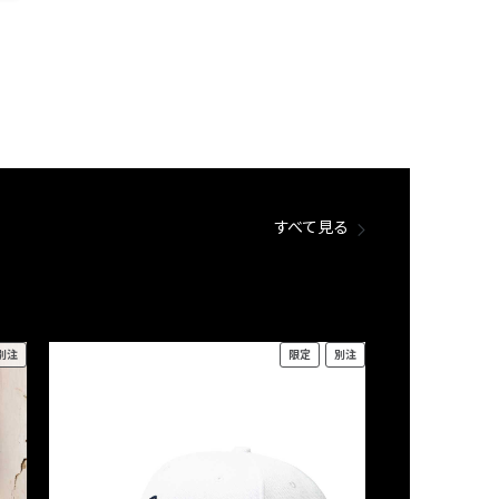
すべて見る
別注
限定
別注