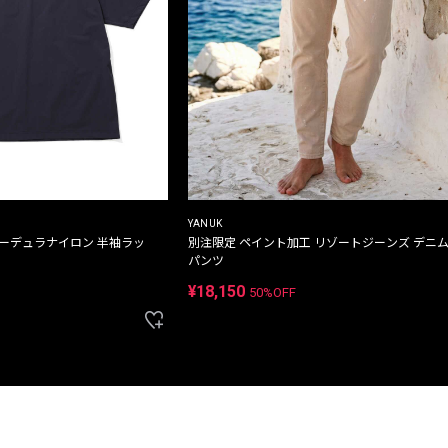
YANUK
コーデュラナイロン 半袖ラッ
別注限定 ペイント加工 リゾートジーンズ デニ
パンツ
¥18,150
50%OFF