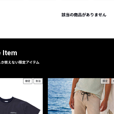
レコメンドアイテム
ピックアップアイテム
該当の商品がありません
フォーカスブランド
セールおすすめアイテム
人気アイテム TOP 15
e Item
geでしか買えない限定アイテム
限定
別注
限定