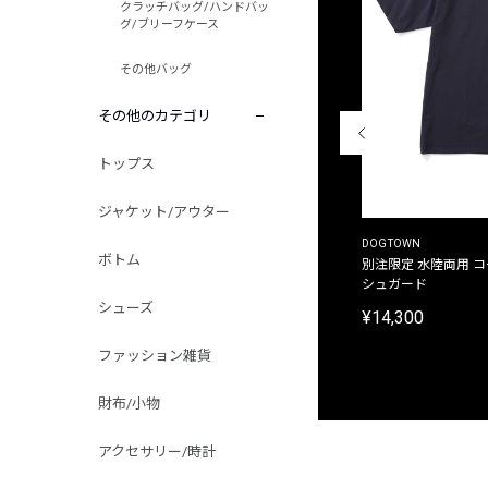
クラッチバッグ/ハンドバッ
グ/ブリーフケース
その他バッグ
その他のカテゴリ
トップス
ジャケット/アウター
THE DUFFER OF ST.GEORGE
DOGTOWN
ボトム
別注限定 ピグメントダイ バックプリント サーフ
別注限定 水陸両用 
プリントTシャツ
シュガード
シューズ
¥9,900
¥14,300
ファッション雑貨
財布/小物
アクセサリー/時計