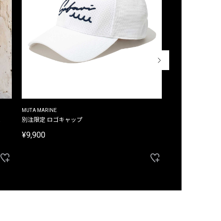
MUTA MARINE
CROSSLEY
ム
別注限定 ロゴキャップ
別注限定 ノースリ
¥9,900
¥8,580
40%OFF