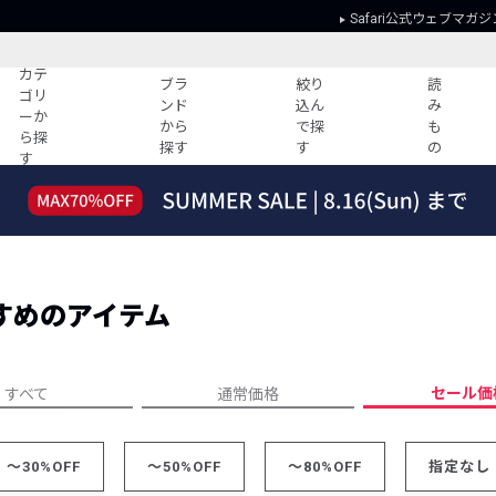
Safari公式ウェブマガジ
カテ
ブラ
絞り
読
ゴリ
ンド
込ん
み
ーか
から
で探
も
ら探
探す
す
の
す
読みもの
ガイド
ー
すべての記事
ショッピング
2026年のイチオシTシャツ！
初めての方
“WP”のイージーパンツを徹底解説&コ
Club Safari
ーデ紹介
すめのアイテム
よくある質問
HOTなコーデ TOP20
会社概要
ディネート
新ブランドご紹介！
会員利用規約
セール価
すべて
通常価格
人気記事ランキング
プライバシー
バイヤーズ レコメンド
特定商取引に
今週の別注アイテム
～30%OFF
～50%OFF
～80%OFF
指定なし
ウィークリーコーデ