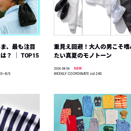
いま、最も注目
重見え回避！大人の男こそ嗜
？ ｜ TOP15
たい真夏のモノトーン
NEW
2026.08.06
30~8/5
WEEKLY COORDINATE vol.240