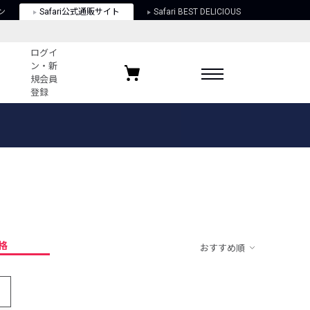
ン
Safari公式通販サイト
Safari BEST DELICIOUS
ログイ
ン・新
規会員
登録
ログイン・新規会員登録
お気に入りアイテム
ガイド
お気に入りブランド
お気に入り記事
最近チェックしたアイテム
格
おすすめ順
ポリシー
関する法律