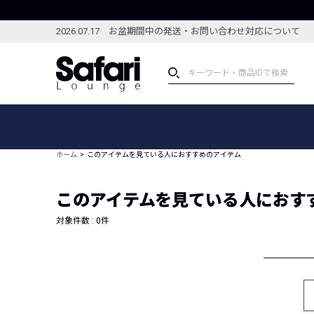
2026.07.17 お盆期間中の発送・お問い合わせ対応について
アイテム
スペシャル
カテゴリーから探す
スペシャルフィーチャ
ホーム
このアイテムを見ている人におすすめのアイテム
ブランドから探す
特集記事
絞り込んで探す
このアイテムを見ている人におす
新着アイテム
コーディネート
編集部のおすすめアイテム
対象件数 :
0
件
編集部のおすすめコー
ランキング
雑誌・カタログ掲載アイテム
セール