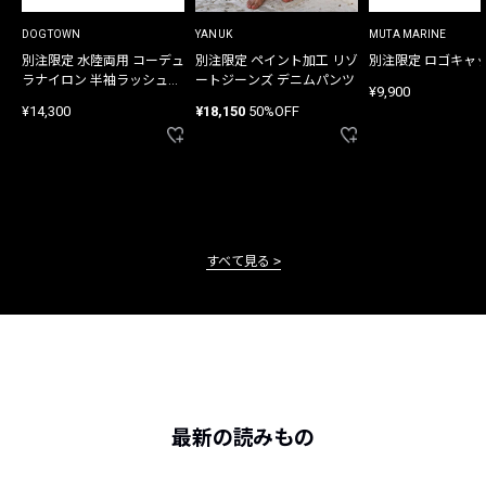
DOGTOWN
YANUK
MUTA MARINE
別注限定 水陸両用 コーデュ
別注限定 ペイント加工 リゾ
別注限定 ロゴキャ
ラナイロン 半袖ラッシュガ
ートジーンズ デニムパンツ
¥9,900
ード
¥14,300
¥18,150
50%OFF
すべて見る
最新の読みもの