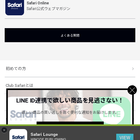
Safari Online
Safari公式ウェブマガジン
よくある質問
初めての方
Club Safariとは
LINE ID連携で欲しい商品を見逃さない！
ショッピングガイド
欲しい商品の買い逃しを防ぐ便利な通知をお届けします。
会社概要・規約
詳しくはこちら ＞
×
Safari Lounge
VIEW
HINODE PUBLISHING ..
© 1996-2026 HINODE PUBLISHING co., ltd. All Rights Reserved.