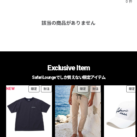
0 件
該当の商品がありません
Exclusive Item
Safari Loungeでしか買えない限定アイテム
NEW
限定
別注
限定
別注
限定