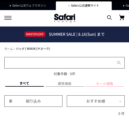
Safari公式ウェブマガジン
Safari公式通販サイト
Sa
ホーム
バッグ | YANUK (ヤヌーク)
対象件数 : 0件
すべて
通常価格
セール価格
絞り込み
おすすめ順
0 件