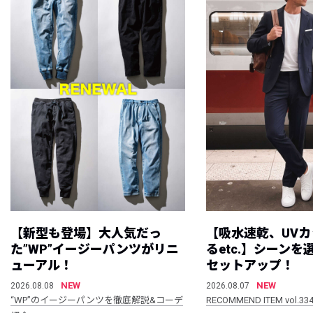
【新型も登場】大人気だっ
【吸水速乾、UV
た”WP”イージーパンツがリニ
るetc.】シーン
ューアル！
セットアップ！
NEW
NEW
2026.08.08
2026.08.07
“WP”のイージーパンツを徹底解説&コーデ
RECOMMEND ITEM vol.33