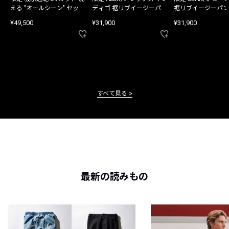
える "オールシーン" セット
ディゴ 裾リブイージーパン
裾リブイージーパン
アップ
ツ
¥49,500
¥31,900
¥31,900
すべて見る
最新の読みもの