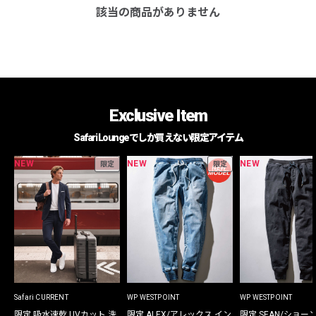
該当の商品がありません
Exclusive Item
Safari Loungeでしか買えない限定アイテム
NEW
NEW
NEW
限定
限定
Safari CURRENT
WP WESTPOINT
WP WESTPOINT
限定 吸水速乾 UVカット 洗
限定 ALEX/アレックス イン
限定 SEAN/ショー