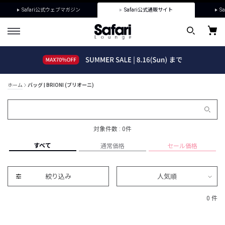
Safari公式ウェブマガジン
Safari公式通販サイト
Sa
ホーム
バッグ | BRIONI (ブリオーニ)
対象件数 : 0件
すべて
通常価格
セール価格
絞り込み
人気順
0 件