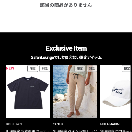
該当の商品がありません
Exclusive Item
Safari Loungeでしか買えない限定アイテム
NEW
限定
別注
限定
別注
限定
DOGTOWN
YANUK
MUTA MARINE
別注限定 水陸両用 コーデュ
別注限定 ペイント加工 リゾ
別注限定 ロゴキャ