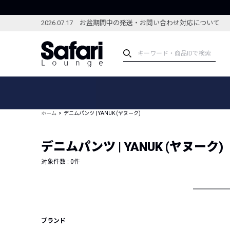
2026.07.17 お盆期間中の発送・お問い合わせ対応について
アイテム
スペシャル
カテゴリーから探す
スペシャルフィーチャ
ホーム
デニムパンツ | YANUK (ヤヌーク)
ブランドから探す
特集記事
絞り込んで探す
デニムパンツ | YANUK (ヤヌーク)
新着アイテム
コーディネート
編集部のおすすめアイテム
対象件数 :
0
件
編集部のおすすめコー
ランキング
雑誌・カタログ掲載アイテム
セール
ブランド