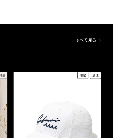
すべて見る
別注
限定
別注