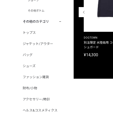
ショーツ
その他ボトム
その他のカテゴリ
トップス
THE DUFFER OF ST.GEORGE
DOGTOWN
別注限定 ピグメントダイ バックプリント サーフ
別注限定 水陸両用 
ジャケット/アウター
プリントTシャツ
シュガード
¥9,900
¥14,300
バッグ
シューズ
ファッション雑貨
財布/小物
アクセサリー/時計
ヘルス&コスメティクス