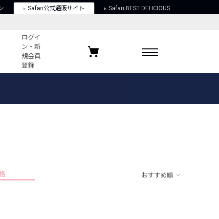
ン
Safari公式通販サイト
Safari BEST DELICIOUS
ログイ
ン・新
規会員
登録
ログイン・新規会員登録
お気に入りアイテム
ガイド
お気に入りブランド
お気に入り記事
最近チェックしたアイテム
格
おすすめ順
ポリシー
関する法律