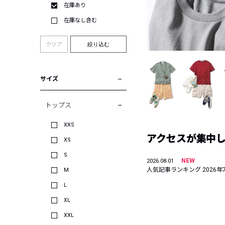
在庫あり
在庫なし含む
クリア
絞り込む
サイズ
トップス
XXS
アクセスが集中した
XS
S
NEW
2026.08.01
人気記事ランキング 2026年
M
L
XL
XXL