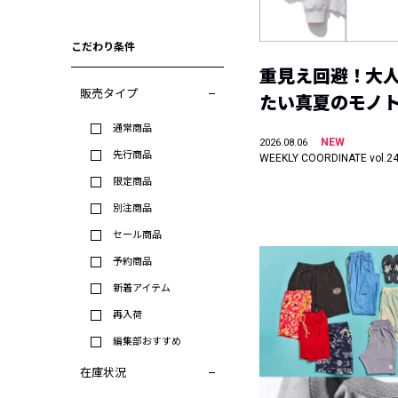
こだわり条件
重見え回避！大
販売タイプ
たい真夏のモノ
通常商品
NEW
2026.08.06
先行商品
WEEKLY COORDINATE vol.2
限定商品
別注商品
セール商品
予約商品
新着アイテム
再入荷
編集部おすすめ
在庫状況