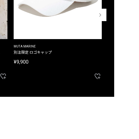
MUTA MARINE
CROSSLEY
ム
別注限定 ロゴキャップ
別注限定 ノースリ
¥9,900
¥8,580
40%OFF