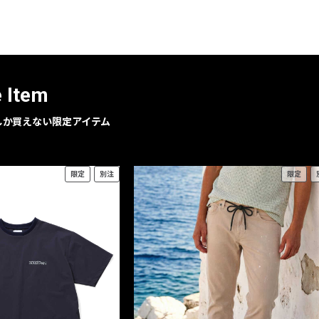
レコメンドアイテム
ピックアップアイテム
フォーカスブランド
セールおすすめアイテム
e Item
人気アイテム TOP 15
geでしか買えない限定アイテム
限定
別注
限定