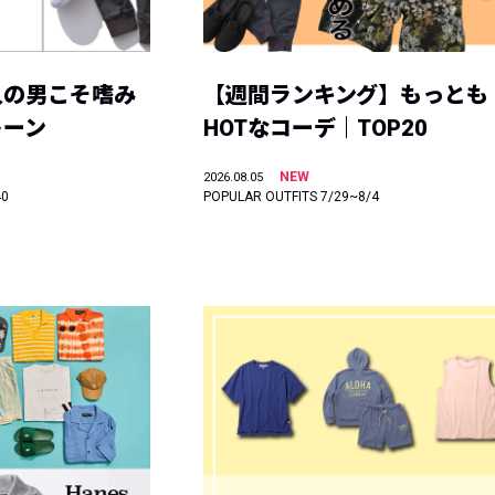
人の男こそ嗜み
【週間ランキング】もっとも
トーン
HOTなコーデ｜TOP20
NEW
2026.08.05
40
POPULAR OUTFITS 7/29~8/4