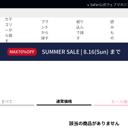
Safari公式ウェブマガジ
カテ
ブラ
絞り
読
ゴリ
ンド
込ん
み
ーか
から
で探
も
ら探
探す
す
の
す
読みもの
ガイド
ー
すべての記事
ショッピング
2026年のイチオシTシャツ！
初めての方
“WP”のイージーパンツを徹底解説&コ
Club Safari
ーデ紹介
よくある質問
HOTなコーデ TOP20
会社概要
ディネート
新ブランドご紹介！
会員利用規約
通常価格
すべて
セール価
人気記事ランキング
プライバシー
バイヤーズ レコメンド
特定商取引に
今週の別注アイテム
該当の商品がありません
ウィークリーコーデ