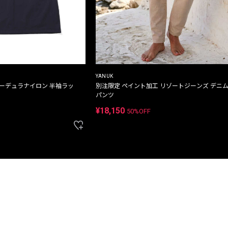
YANUK
コーデュラナイロン 半袖ラッ
別注限定 ペイント加工 リゾートジーンズ デニ
パンツ
¥18,150
50%OFF