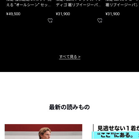
える "オールシーン" セット
ディゴ 裾リブイージーパン
裾リブイージーパン
アップ
ツ
¥49,500
¥31,900
¥31,900
すべて見る
最新の読みもの