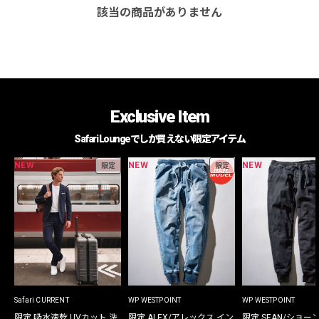
該当の商品がありません
Exclusive Item
Safari Loungeでしか買えない限定アイテム
NEW
NEW
NEW
限定
限定
Safari CURRENT
WP WESTPOINT
WP WESTPOINT
限定 吸水速乾 UVカット 洗
限定 ALEX/アレックス イン
限定 SEAN/ショー