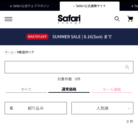
Safari公式ウェブマガジン
Safari公式通販サイト
Sa
ホーム
#無造作ヘア
対象件数 : 0件
通常価格
すべて
セール価格
絞り込み
人気順
0 件