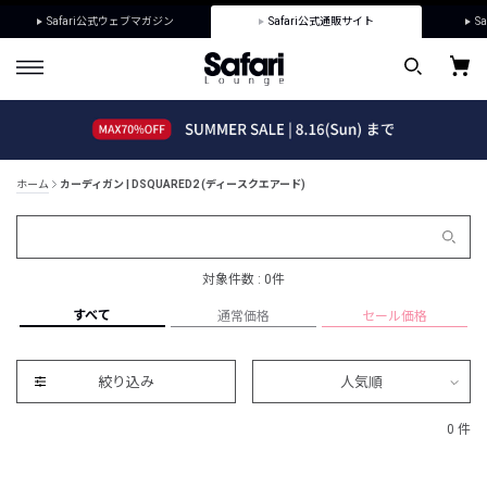
Safari公式ウェブマガジン
Safari公式通販サイト
Sa
ホーム
カーディガン | DSQUARED2 (ディースクエアード)
対象件数 : 0件
すべて
通常価格
セール価格
絞り込み
人気順
0 件