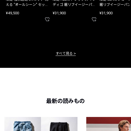
える "オールシーン" セット
ディゴ 裾リブイージーパン
裾リブイージーパン
アップ
ツ
¥49,500
¥31,900
¥31,900
すべて見る
最新の読みもの