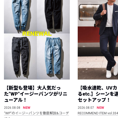
【新型も登場】大人気だっ
【吸水速乾、UV
た”WP”イージーパンツがリニ
るetc.】シーン
ューアル！
セットアップ！
NEW
NEW
2026.08.08
2026.08.07
“WP”のイージーパンツを徹底解説&コーデ
RECOMMEND ITEM vol.33