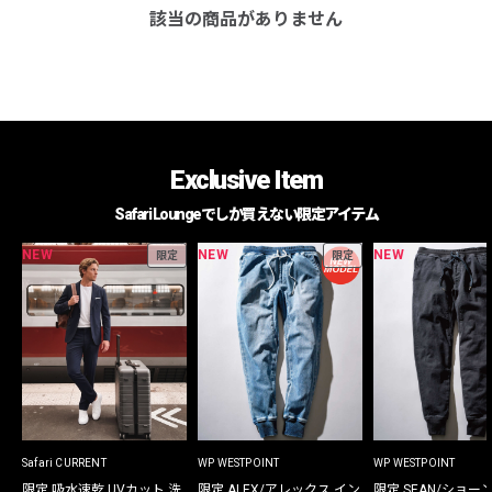
該当の商品がありません
Exclusive Item
Safari Loungeでしか買えない限定アイテム
NEW
NEW
NEW
限定
限定
Safari CURRENT
WP WESTPOINT
WP WESTPOINT
限定 吸水速乾 UVカット 洗
限定 ALEX/アレックス イン
限定 SEAN/ショー