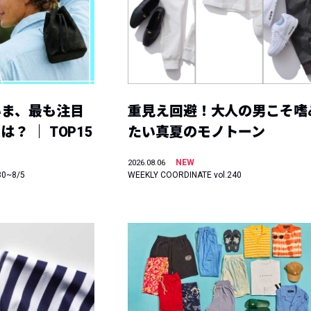
いま、最も注目
重見え回避！大人の男こそ嗜
？ ｜ TOP15
たい真夏のモノトーン
NEW
2026.08.06
30~8/5
WEEKLY COORDINATE vol.240