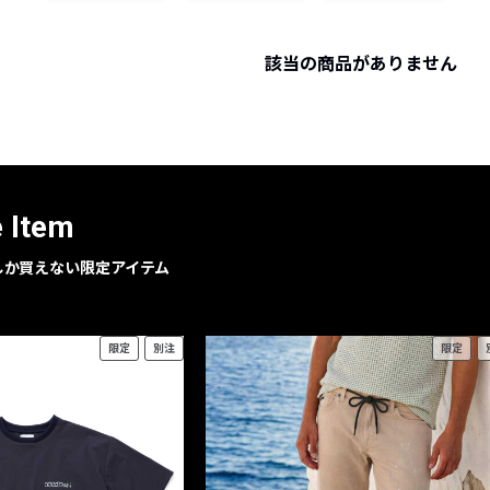
レコメンドアイテム
ピックアップアイテム
該当の商品がありません
フォーカスブランド
セールおすすめアイテム
人気アイテム TOP 15
e Item
geでしか買えない限定アイテム
限定
別注
限定