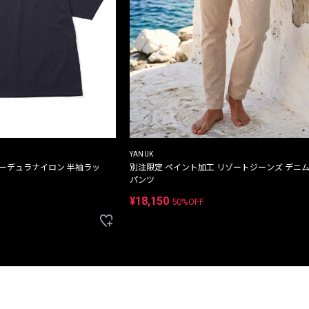
YANUK
コーデュラナイロン 半袖ラッ
別注限定 ペイント加工 リゾートジーンズ デニ
パンツ
¥18,150
50%OFF