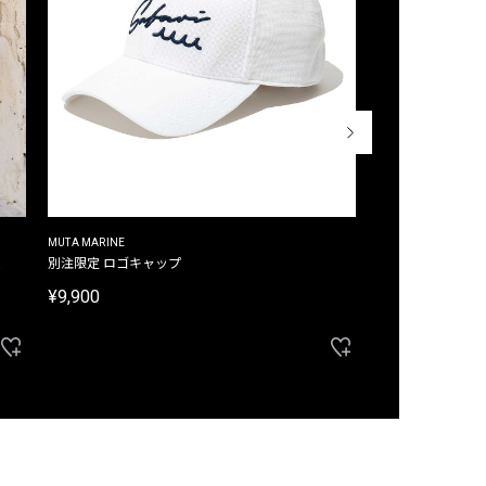
MUTA MARINE
CROSSLEY
ム
別注限定 ロゴキャップ
別注限定 ノースリ
¥9,900
¥8,580
40%OFF