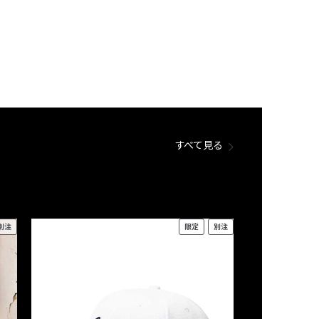
すべて見る
別注
限定
別注