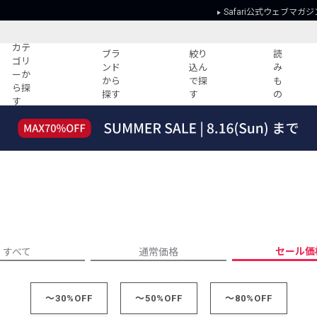
Safari公式ウェブマガジ
カテ
ブラ
絞り
読
ゴリ
ンド
込ん
み
ーか
から
で探
も
ら探
探す
す
の
す
読みもの
ガイド
ー
すべての記事
ショッピング
2026年のイチオシTシャツ！
初めての方
“WP”のイージーパンツを徹底解説&コ
Club Safari
ーデ紹介
よくある質問
HOTなコーデ TOP20
会社概要
ディネート
新ブランドご紹介！
会員利用規約
セール価
すべて
通常価格
人気記事ランキング
プライバシー
バイヤーズ レコメンド
特定商取引に
今週の別注アイテム
～30%OFF
～50%OFF
～80%OFF
ウィークリーコーデ