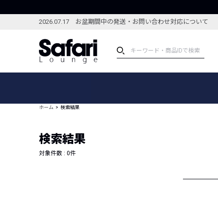
2026.07.17 お盆期間中の発送・お問い合わせ対応について
アイテム
スペシャル
カテゴリーから探す
スペシャルフィーチャ
ホーム
検索結果
ブランドから探す
特集記事
絞り込んで探す
検索結果
新着アイテム
コーディネート
編集部のおすすめアイテム
対象件数 :
0
件
編集部のおすすめコー
ランキング
雑誌・カタログ掲載アイテム
セール