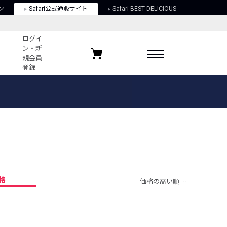
ン
Safari公式通販サイト
Safari BEST DELICIOUS
ログイ
ン・新
規会員
登録
ログイン・新規会員登録
お気に入りアイテム
ガイド
お気に入りブランド
お気に入り記事
最近チェックしたアイテム
格
価格の高い順
ポリシー
関する法律