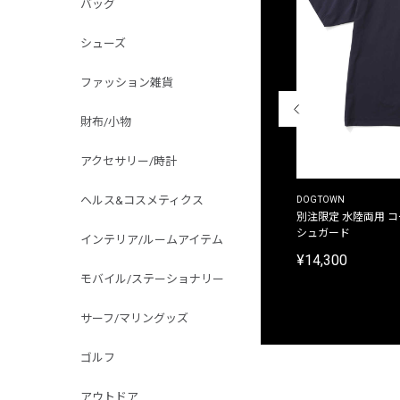
バッグ
シューズ
ファッション雑貨
財布/小物
アクセサリー/時計
ヘルス&コスメティクス
THE DUFFER OF ST.GEORGE
DOGTOWN
別注限定 ピグメントダイ バックプリント サーフ
別注限定 水陸両用 
プリントTシャツ
シュガード
インテリア/ルームアイテム
¥9,900
¥14,300
モバイル/ステーショナリー
サーフ/マリングッズ
ゴルフ
アウトドア