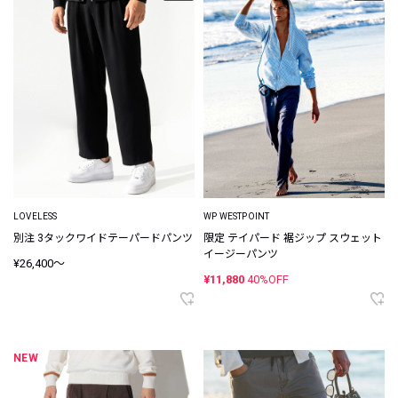
LOVELESS
WP WESTPOINT
別注 3タックワイドテーパードパンツ
限定 テイパード 裾ジップ スウェット
イージーパンツ
¥26,400～
¥11,880
40%OFF
NEW