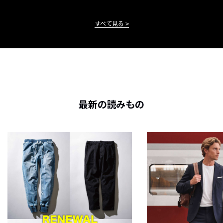
すべて見る
最新の読みもの