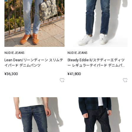
NUDIE JEANS
NUDIE JEANS
Lean Dean/リーンディーン スリムテ
Steady Eddie II/ステディーエディツ
イパード デニムパンツ
ー レギュラーテイパード デニムパン
ツ
¥36,300
¥41,800