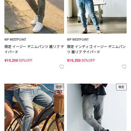
WP WESTPOINT
WP WESTPOINT
限定 イージー デニムパンツ 裾リブ テ
限定 インディゴ イージー デニムパン
イパード
ツ 裾リブ テイパード
¥19,250
30%OFF
¥19,250
30%OFF
限定
限定