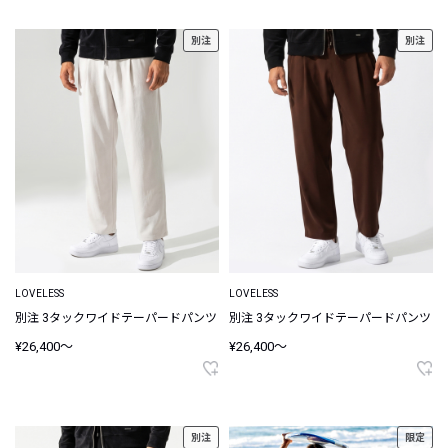
別注
別注
LOVELESS
LOVELESS
別注 3タックワイドテーパードパンツ
別注 3タックワイドテーパードパンツ
¥26,400～
¥26,400～
別注
限定