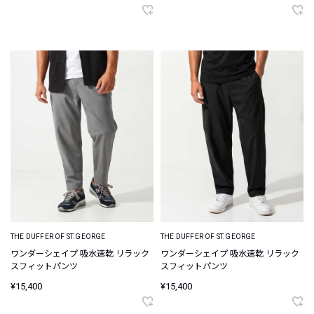
THE DUFFER OF ST.GEORGE
THE DUFFER OF ST.GEORGE
ワンダーシェイプ 吸水速乾 リラック
ワンダーシェイプ 吸水速乾 リラック
スフィットパンツ
スフィットパンツ
¥15,400
¥15,400