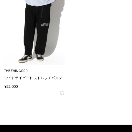
THE SWINGGGR
ワイドテイパード ストレッチパンツ
¥22,000