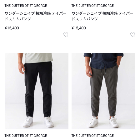
THE DUFFER OF ST.GEORGE
THE DUFFER OF ST.GEORGE
ワンダーシェイプ 接触冷感 テイパー
ワンダーシェイプ 接触冷感 テイパー
ドスリムパンツ
ドスリムパンツ
¥15,400
¥15,400
THE DUFFER OF ST.GEORGE
THE DUFFER OF ST.GEORGE