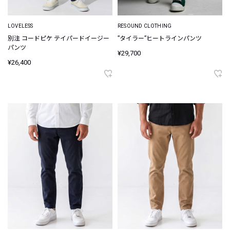
LOVELESS
RESOUND CLOTHING
別注 コードピケ テイパードイージー
”タイラー”ヒートラインパンツ
パンツ
¥29,700
¥26,400