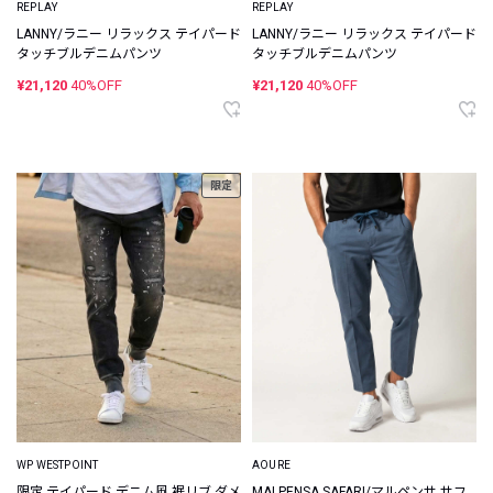
REPLAY
REPLAY
LANNY/ラニー リラックス テイパード
LANNY/ラニー リラックス テイパード
タッチブルデニムパンツ
タッチブルデニムパンツ
¥21,120
40%OFF
¥21,120
40%OFF
限定
WP WESTPOINT
AOURE
限定 テイパード デニム風 裾リブ ダメ
MALPENSA SAFARI/マルペンサ サフ