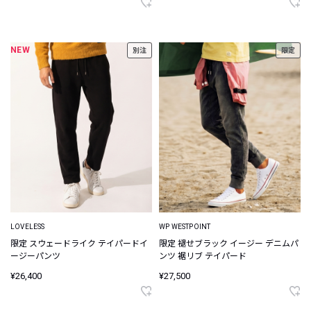
NEW
別注
限定
LOVELESS
WP WESTPOINT
限定 スウェードライク テイパードイ
限定 褪せブラック イージー デニムパ
ージーパンツ
ンツ 裾リブ テイパード
¥26,400
¥27,500