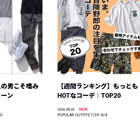
人の男こそ嗜み
【週間ランキング】もっとも
トーン
HOTなコーデ｜TOP20
NEW
2026.08.05
40
POPULAR OUTFITS 7/29~8/4