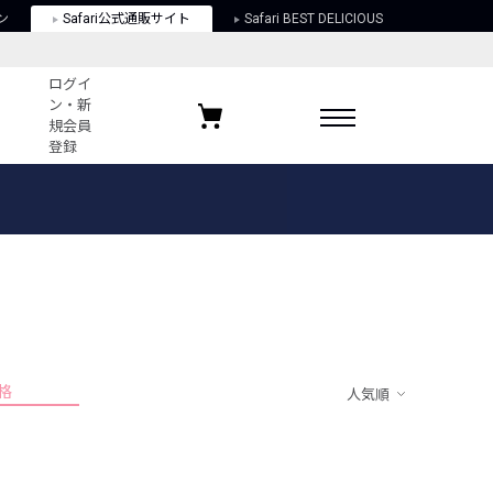
ン
Safari公式通販サイト
Safari BEST DELICIOUS
ログイ
ン・新
規会員
登録
ログイン・新規会員登録
お気に入りアイテム
ガイド
お気に入りブランド
お気に入り記事
最近チェックしたアイテム
格
人気順
ポリシー
関する法律