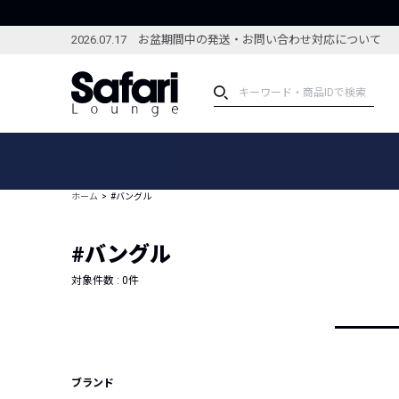
2026.07.17 お盆期間中の発送・お問い合わせ対応について
アイテム
スペシャル
カテゴリーから探す
スペシャルフィーチャ
ホーム
#バングル
ブランドから探す
特集記事
絞り込んで探す
#バングル
新着アイテム
コーディネート
編集部のおすすめアイテム
対象件数 :
0
件
編集部のおすすめコー
ランキング
雑誌・カタログ掲載アイテム
セール
ブランド