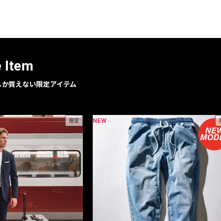
レコメンドアイテム
ピックアップアイテム
フォーカスブランド
セールおすすめアイテム
e Item
人気アイテム TOP 15
geでしか買えない限定アイテム
NEW
限定