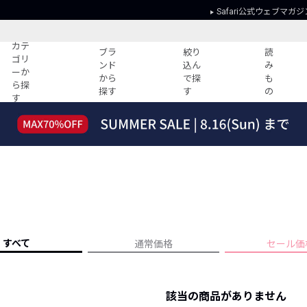
Safari公式ウェブマガジ
カテ
ブラ
絞り
読
ゴリ
ンド
込ん
み
ーか
から
で探
も
ら探
探す
す
の
す
読みもの
ガイド
ー
すべての記事
ショッピング
2026年のイチオシTシャツ！
初めての方
“WP”のイージーパンツを徹底解説&コ
Club Safari
ーデ紹介
よくある質問
HOTなコーデ TOP20
会社概要
ディネート
新ブランドご紹介！
会員利用規約
すべて
通常価格
セール価
人気記事ランキング
プライバシー
バイヤーズ レコメンド
特定商取引に
今週の別注アイテム
該当の商品がありません
ウィークリーコーデ