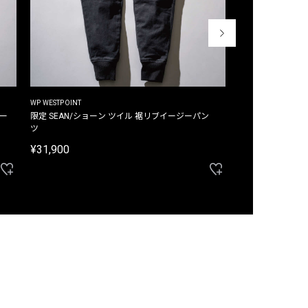
WP WESTPOINT
WP WESTPOINT
ジー
限定 SEAN/ショーン ツイル 裾リブイージーパン
限定 DAVID/デイヴィッド インデ
ツ
イージーパンツ
¥31,900
¥33,000