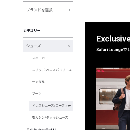
ブランドを選択
カテゴリー
Exclusiv
シューズ
Safari Loun
スニーカー
スリッポン/エスパドリーユ
NEW
NEW
限定
別注
サンダル
ブーツ
ドレスシューズ/ローファー
モカシン/デッキシューズ