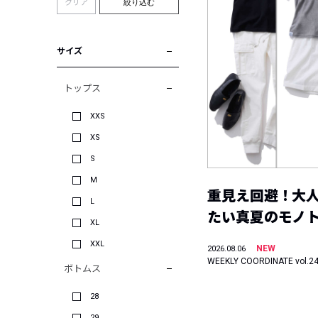
クリア
絞り込む
サイズ
トップス
XXS
XS
S
M
重見え回避！大
L
たい真夏のモノ
XL
XXL
NEW
2026.08.06
WEEKLY COORDINATE vol.2
ボトムス
28
29