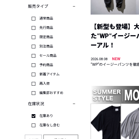
販売タイプ
通常商品
【新型も登場】
先行商品
た”WP”イージ
限定商品
ーアル！
別注商品
セール商品
NEW
2026.08.08
“WP”のイージーパンツを徹
予約商品
新着アイテム
再入荷
編集部おすすめ
在庫状況
在庫あり
在庫なし含む