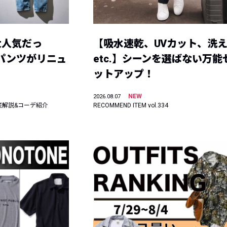
大人気だっ
【吸水速乾、UVカット、洗
ーパンツがリニュ
etc.】シーンを選ばない万能
ットアップ！
NEW
2026.08.07
底解説&コーデ紹介
RECOMMEND ITEM vol.334