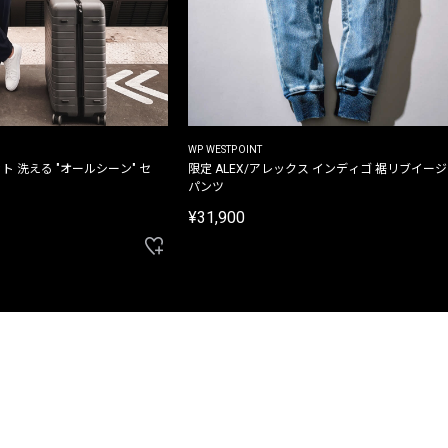
WP WESTPOINT
ト 洗える "オールシーン" セ
限定 ALEX/アレックス インディゴ 裾リブイー
パンツ
¥31,900