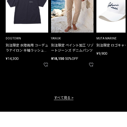
DOGTOWN
YANUK
MUTA MARINE
別注限定 水陸両用 コーデュ
別注限定 ペイント加工 リゾ
別注限定 ロゴキャ
ラナイロン 半袖ラッシュガ
ートジーンズ デニムパンツ
¥9,900
ード
¥14,300
¥18,150
50%OFF
すべて見る