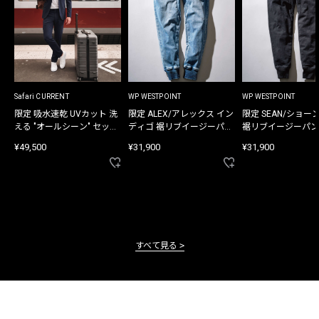
Safari CURRENT
WP WESTPOINT
WP WESTPOINT
限定 吸水速乾 UVカット 洗
限定 ALEX/アレックス イン
限定 SEAN/ショー
える "オールシーン" セット
ディゴ 裾リブイージーパン
裾リブイージーパン
アップ
ツ
¥49,500
¥31,900
¥31,900
すべて見る