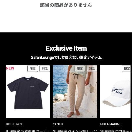
該当の商品がありません
Exclusive Item
Safari Loungeでしか買えない限定アイテム
NEW
限定
別注
限定
別注
限定
DOGTOWN
YANUK
MUTA MARINE
別注限定 水陸両用 コーデュ
別注限定 ペイント加工 リゾ
別注限定 ロゴキャ