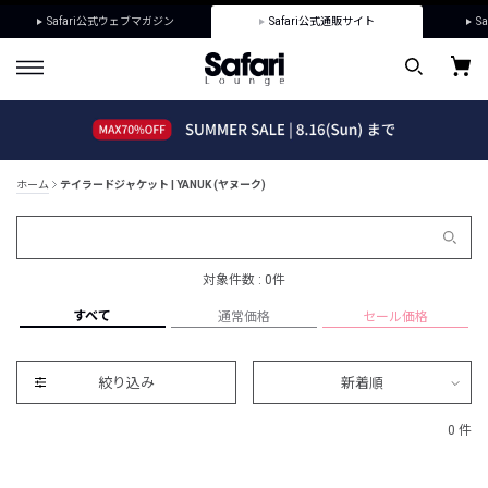
Safari公式ウェブマガジン
Safari公式通販サイト
Sa
ホーム
テイラードジャケット | YANUK (ヤヌーク)
対象件数 : 0件
すべて
通常価格
セール価格
絞り込み
新着順
0 件