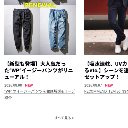
【新型も登場】大人気だっ
【吸水速乾、UV
た”WP”イージーパンツがリニ
るetc.】シーン
ューアル！
セットアップ！
NEW
NEW
2026.08.08
2026.08.07
“WP”のイージーパンツを徹底解説&コーデ
RECOMMEND ITEM vol.33
紹介
すべて見る