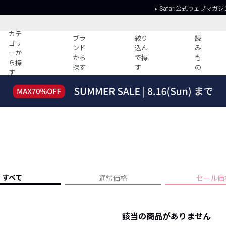
Safari公式ウェブマガジ
カテ
ブラ
絞り
読
ゴリ
ンド
込ん
み
ーか
から
で探
も
ら探
探す
す
の
す
読みもの
ガイド
ー
すべての記事
ショッピング
2026年のイチオシTシャツ！
初めての方
“WP”のイージーパンツを徹底解説&コ
Club Safari
ーデ紹介
よくある質問
HOTなコーデ TOP20
会社概要
ディネート
新ブランドご紹介！
会員利用規約
すべて
通常価格
セール価
人気記事ランキング
プライバシー
バイヤーズ レコメンド
特定商取引に
今週の別注アイテム
該当の商品がありません
ウィークリーコーデ