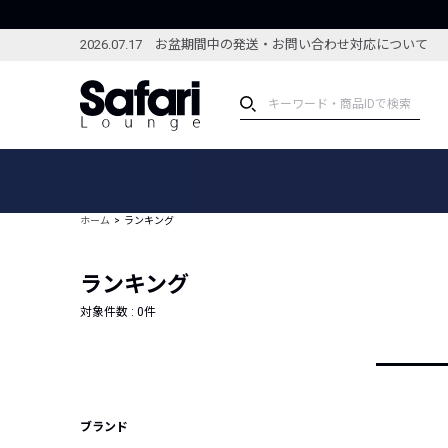
2026.07.17 お盆期間中の発送・お問い合わせ対応について
アイテム
スペシャル
カテゴリーから探す
スペシャルフィーチャ
ホーム
ランキング
ブランドから探す
特集記事
絞り込んで探す
ランキング
新着アイテム
コーディネート
編集部のおすすめアイテム
対象件数 :
0
件
編集部のおすすめコー
ランキング
雑誌・カタログ掲載アイテム
セール
ブランド