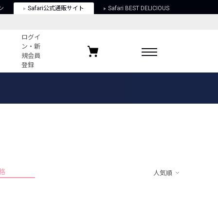
ン
Safari公式通販サイト
Safari BEST DELICIOUS
ログイ
ン・新
規会員
登録
ログイン・新規会員登録
お気に入りアイテム
ガイド
お気に入りブランド
お気に入り記事
最近チェックしたアイテム
格
人気順
ポリシー
関する法律