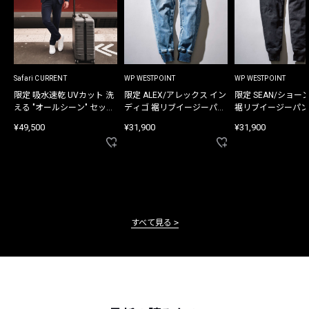
Safari CURRENT
WP WESTPOINT
WP WESTPOINT
限定 吸水速乾 UVカット 洗
限定 ALEX/アレックス イン
限定 SEAN/ショー
える "オールシーン" セット
ディゴ 裾リブイージーパン
裾リブイージーパン
アップ
ツ
¥49,500
¥31,900
¥31,900
すべて見る