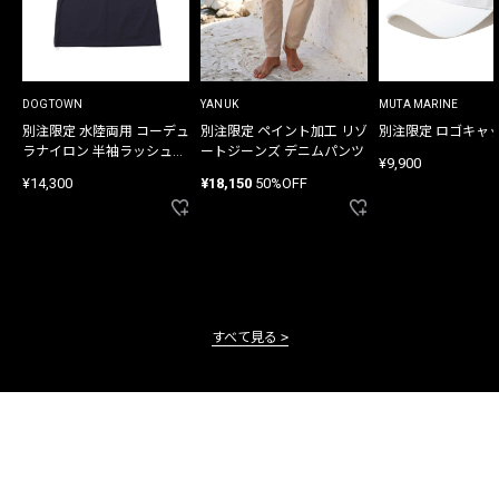
DOGTOWN
YANUK
MUTA MARINE
別注限定 水陸両用 コーデュ
別注限定 ペイント加工 リゾ
別注限定 ロゴキャ
ラナイロン 半袖ラッシュガ
ートジーンズ デニムパンツ
¥9,900
ード
¥14,300
¥18,150
50%OFF
すべて見る