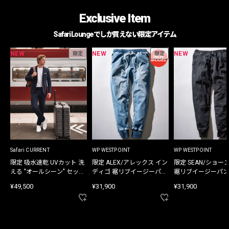
Exclusive Item
Safari Loungeでしか買えない限定アイテム
NEW
NEW
NEW
限定
限定
Safari CURRENT
WP WESTPOINT
WP WESTPOINT
限定 吸水速乾 UVカット 洗
限定 ALEX/アレックス イン
限定 SEAN/ショー
える "オールシーン" セット
ディゴ 裾リブイージーパン
裾リブイージーパン
アップ
ツ
¥49,500
¥31,900
¥31,900