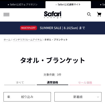
Safari公式ウェブマガジン
Safari公式通販サイト
Sa
ホーム
インテリア/ルームアイテム
タオル・ブランケット
タオル・ブランケット
対象件数 : 3件
通常価格
すべて
セール価格
絞り込み
新着順