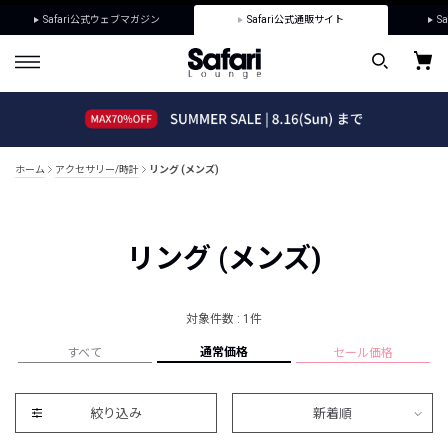
Safari公式ウェブマガジン
Safari公式通販サイト
Sa
ホーム
アクセサリー/時計
リング (メンズ)
リング (メンズ)
対象件数 : 1件
通常価格
すべて
セール価格
絞り込み
新着順