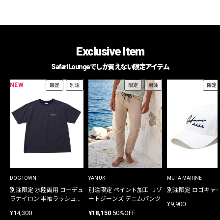
Exclusive Item
Safari Loungeでしか買えない限定アイテム
NEW
限定
別注
限定
別注
限定
DOGTOWN
YANUK
MUTA MARINE
別注限定 水陸両用 コーデュ
別注限定 ペイント加工 リゾ
別注限定 ロゴキャ
ラナイロン 半袖ラッシュガ
ートジーンズ デニムパンツ
¥9,900
ード
¥14,300
¥18,150
50%OFF