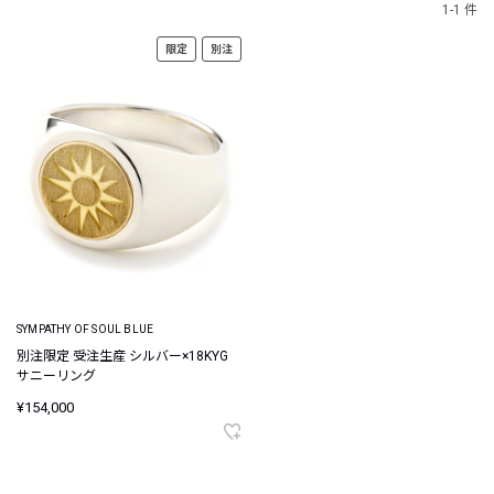
1-1 件
限定
別注
SYMPATHY OF SOUL BLUE
別注限定 受注生産 シルバー×18KYG
サニーリング
¥154,000