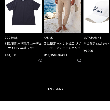
DOGTOWN
YANUK
MUTA MARINE
別注限定 水陸両用 コーデュ
別注限定 ペイント加工 リゾ
別注限定 ロゴキャ
ラナイロン 半袖ラッシュガ
ートジーンズ デニムパンツ
¥9,900
ード
¥14,300
¥18,150
50%OFF
すべて見る