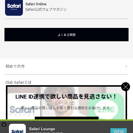
Safari Online
Safari公式ウェブマガジン
よくある質問
初めての方
Club Safariとは
LINE ID連携で欲しい商品を見逃さない！
ショッピングガイド
欲しい商品の買い逃しを防ぐ便利な通知をお届けします。
会社概要・規約
詳しくはこちら ＞
×
Safari Lounge
VIEW