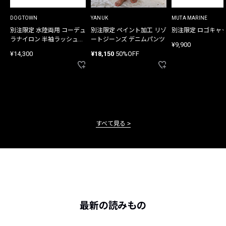
DOGTOWN
YANUK
MUTA MARINE
別注限定 水陸両用 コーデュ
別注限定 ペイント加工 リゾ
別注限定 ロゴキャ
ラナイロン 半袖ラッシュガ
ートジーンズ デニムパンツ
¥9,900
ード
¥14,300
¥18,150
50%OFF
すべて見る
最新の読みもの