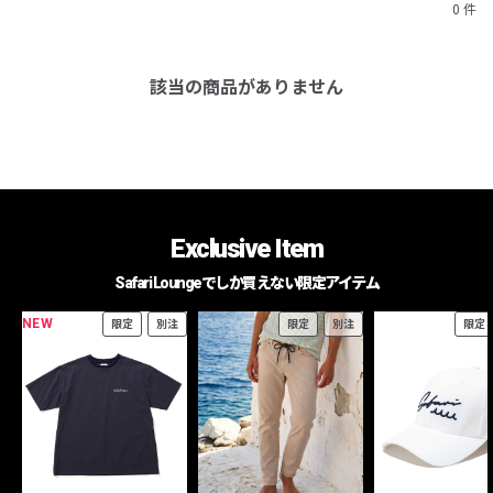
0 件
該当の商品がありません
Exclusive Item
Safari Loungeでしか買えない限定アイテム
NEW
限定
別注
限定
別注
限定