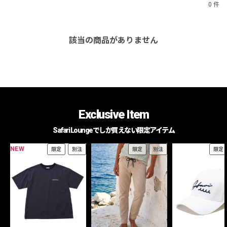
0 件
該当の商品がありません
Exclusive Item
Safari Loungeでしか買えない限定アイテム
NEW
限定
別注
限定
別注
限定