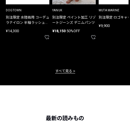
DOGTOWN
YANUK
MUTA MARINE
別注限定 水陸両用 コーデュ
別注限定 ペイント加工 リゾ
別注限定 ロゴキャ
ラナイロン 半袖ラッシュガ
ートジーンズ デニムパンツ
¥9,900
ード
¥14,300
¥18,150
50%OFF
すべて見る
最新の読みもの