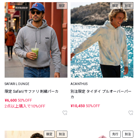
限定
限定
別注
SAFARI LOUNGE
ACANTHUS
限定 Safari/サファリ 刺繍パーカ
別注限定 タイダイ プルオーバーパー
カ
¥6,600
50%OFF
¥10,450
50%OFF
2点以上購入で
10
%OFF
限定
別注
先行
別注