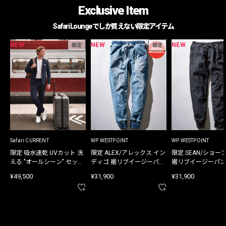
Exclusive Item
Safari Loungeでしか買えない限定アイテム
NEW
NEW
NEW
限定
限定
Safari CURRENT
WP WESTPOINT
WP WESTPOINT
限定 吸水速乾 UVカット 洗
限定 ALEX/アレックス イン
限定 SEAN/ショー
える "オールシーン" セット
ディゴ 裾リブイージーパン
裾リブイージーパン
アップ
ツ
¥49,500
¥31,900
¥31,900