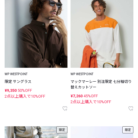
WP WESTPOINT
WP WESTPOINT
限定 サングラス
マックマーレー 別注限定 七分袖切り
替えカットソー
¥9,350
50%OFF
¥7,260
45%OFF
2点以上購入で
10
%OFF
2点以上購入で
10
%OFF
限定
限定