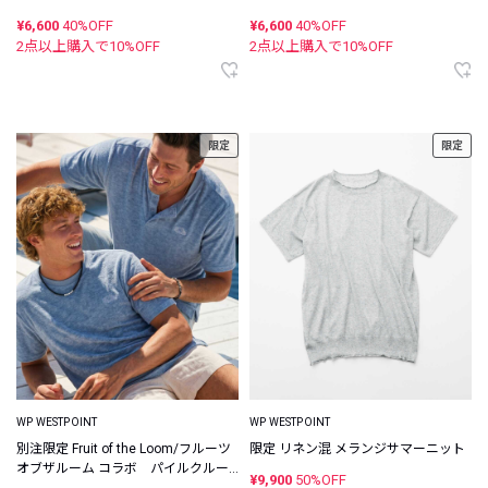
¥6,600
40%OFF
¥6,600
40%OFF
2点以上購入で
10
%OFF
2点以上購入で
10
%OFF
限定
限定
WP WESTPOINT
WP WESTPOINT
別注限定 Fruit of the Loom/フルーツ
限定 リネン混 メランジサマーニット
オブザルーム コラボ パイルクルー
¥9,900
50%OFF
ネック×ヘンリーネック パックTシャ