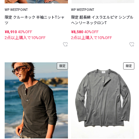
WP WESTPOINT
WP WESTPOINT
限定 クルーネック 半袖ニットTシャ
限定 超長綿 イスラエルピマ シンプル
ツ
ヘンリーネックロンT
¥8,910
40%OFF
¥8,580
40%OFF
2点以上購入で
10
%OFF
2点以上購入で
10
%OFF
限定
限定