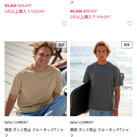
ツ
¥3,465
50%OFF
¥6,600
40%OFF
2点以上購入で
10
%OFF
2点以上購入で
10
%OFF
限定
限定
Safari CURRENT
Safari CURRENT
限定 汗シミ防止 クルーネックTシャ
限定 汗シミ防止 クルーネックTシャ
ツ
ツ