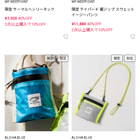
WP WESTPOINT
WP WESTPOINT
限定 サーマルヘンリーネック
限定 テイパード 裾ジップ スウェット
イージーパンツ
¥7,920
40%OFF
¥11,880
40%OFF
2点以上購入で
10
%OFF
2点以上購入で
10
%OFF
限定
別注
限定
別注
ALOHA BLUE
ALOHA BLUE