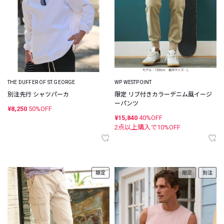
THE DUFFER OF ST.GEORGE
WP WESTPOINT
別注先行 シャツパーカ
限定 リブ付きカラーデニム風イージ
ーパンツ
¥8,250
50%OFF
¥15,840
40%OFF
2点以上購入で
10
%OFF
限定
限定
別注