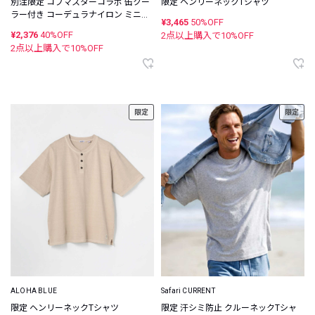
別注限定 コブマスターコラボ 缶クー
限定 ヘンリーネックTシャツ
ラー付き コーデュラナイロン ミニウ
¥3,465
50%OFF
ォレット
¥2,376
40%OFF
2点以上購入で
10
%OFF
2点以上購入で
10
%OFF
限定
限定
ALOHA BLUE
Safari CURRENT
限定 ヘンリーネックTシャツ
限定 汗シミ防止 クルーネックTシャ