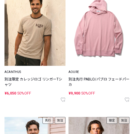
ACANTHUS
AOURE
別注限定 カレッジロゴ リンガーTシ
別注先行 PABLO/パブロ フェードパー
ャツ
カ
¥6,050
50%OFF
¥9,900
50%OFF
先行
別注
限定
別注