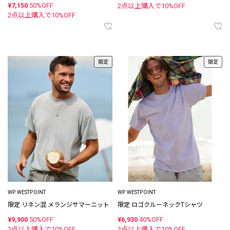
¥7,150
50%OFF
2点以上購入で
10
%OFF
ツ
2点以上購入で
10
%OFF
限定
限定
WP WESTPOINT
WP WESTPOINT
限定 リネン混 メランジサマーニット
限定 ロゴクルーネックTシャツ
¥9,900
50%OFF
¥6,930
40%OFF
2点以上購入で
10
%OFF
2点以上購入で
10
%OFF