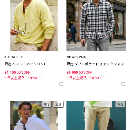
ALOHA BLUE
WP WESTPOINT
限定 ヘンリーネックロンT
限定 ダブルポケット チェックシャツ
¥4,400
50%OFF
¥9,900
50%OFF
2点以上購入で
10
%OFF
2点以上購入で
10
%OFF
先行
別注
限定