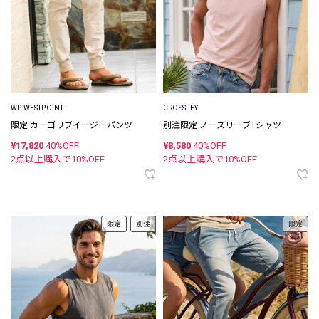
WP WESTPOINT
CROSSLEY
限定 カーゴリブイージーパンツ
別注限定 ノースリーブTシャツ
¥17,820
40%OFF
¥8,580
40%OFF
2点以上購入で
10
%OFF
2点以上購入で
10
%OFF
限定
別注
限定