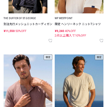
THE DUFFER OF ST.GEORGE
WP WESTPOINT
別注先行メッシュニットカーディガン
限定 ヘンリーネック ニットTシャツ
¥11,550
50%OFF
¥9,240
40%OFF
2点以上購入で
10
%OFF
限定
限定