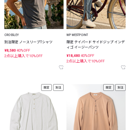
CROSSLEY
WP WESTPOINT
別注限定 ノースリーブTシャツ
限定 テイパード サイドジップ インデ
ィゴ イージーパンツ
¥8,580
40%OFF
¥18,480
40%OFF
2点以上購入で
10
%OFF
2点以上購入で
10
%OFF
限定
別注
限定
別注