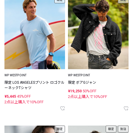
WP WESTPOINT
WP WESTPOINT
限定 LOS ANGELESプリント ロゴクル
限定 ボアGジャン
ーネックTシャツ
¥19,250
50%OFF
¥5,445
45%OFF
2点以上購入で
10
%OFF
2点以上購入で
10
%OFF
限定
限定
別注