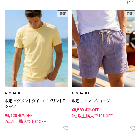
1-60 件
限定
限定
ALOHA BLUE
ALOHA BLUE
限定 ピグメントダイ ロゴプリントT
限定 サーマルショーツ
シャツ
¥8,580
40%OFF
¥4,620
40%OFF
2点以上購入で
10
%OFF
2点以上購入で
10
%OFF