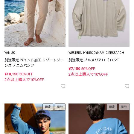
YANUK
WESTERN HYDRODYNAMIC RESEARCH
別注限定 ペイント加工 リゾートジー
別注限定 プルメリアロゴ ロンT
ンズ デニムパンツ
¥7,150
50%OFF
¥18,150
50%OFF
2点以上購入で
10
%OFF
2点以上購入で
10
%OFF
限定
別注
限定
別注