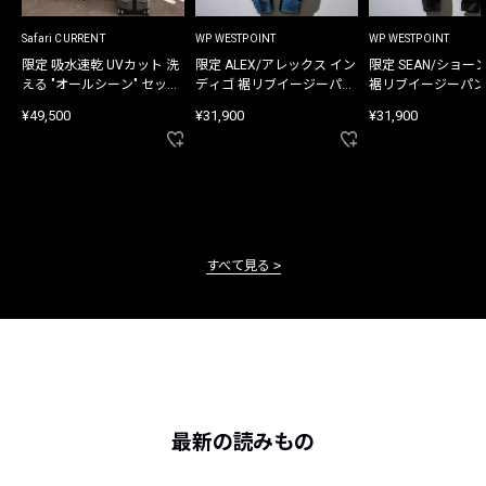
Safari CURRENT
WP WESTPOINT
WP WESTPOINT
限定 吸水速乾 UVカット 洗
限定 ALEX/アレックス イン
限定 SEAN/ショー
える "オールシーン" セット
ディゴ 裾リブイージーパン
裾リブイージーパン
アップ
ツ
¥49,500
¥31,900
¥31,900
すべて見る
最新の読みもの