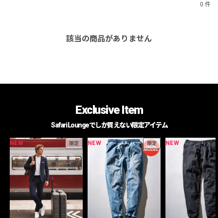
0 件
該当の商品がありません
Exclusive Item
Safari Loungeでしか買えない限定アイテム
NEW
NEW
NEW
限定
限定