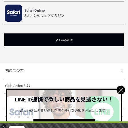
Safari Online
Safari公式ウェブマガジン
よくある質問
初めての方
Club Safariとは
LINE ID連携で欲しい商品を見逃さない！
ショッピングガイド
欲しい商品の買い逃しを防ぐ便利な通知をお届けします。
会社概要・規約
詳しくはこちら ＞
×