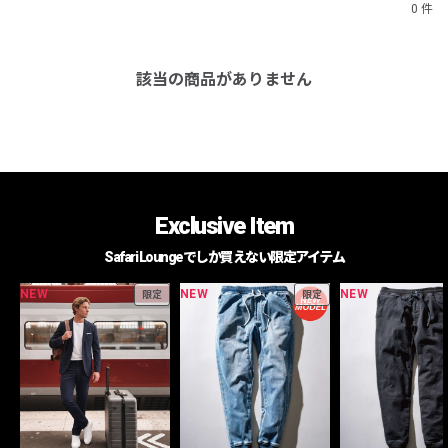
0 件
該当の商品がありません
Exclusive Item
Safari Loungeでしか買えない限定アイテム
NEW
NEW
NEW
限定
限定