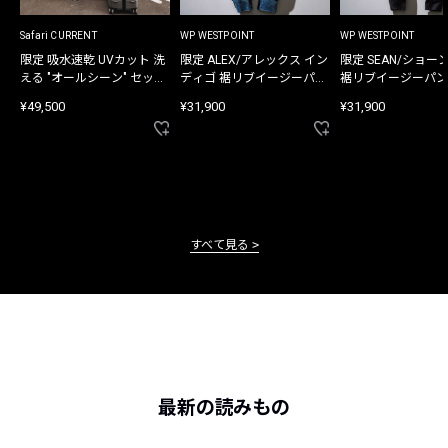
Safari CURRENT
WP WESTPOINT
WP WESTPOINT
限定 吸水速乾 UVカット 洗
限定 ALEX/アレックス イン
限定 SEAN/ショー
える "オールシーン" セット
ディゴ 裾リブイージーパン
裾リブイージーパン
アップ
ツ
¥49,500
¥31,900
¥31,900
すべて見る
最新の読みもの