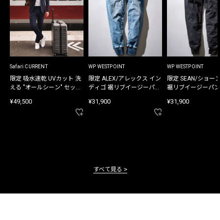
Safari CURRENT
WP WESTPOINT
WP WESTPOINT
限定 吸水速乾 UVカット 洗
限定 ALEX/アレックス イン
限定 SEAN/ショー
える "オールシーン" セット
ディゴ 裾リブイージーパン
裾リブイージーパン
アップ
ツ
¥49,500
¥31,900
¥31,900
すべて見る