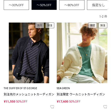
～30%OFF
～50%OFF
～80%OFF
指定なし
1-2 件
先行
別注
限定
別注
THE DUFFER OF ST.GEORGE
SEAGREEN
別注先行メッシュニットカーディガン
別注限定 ウールニットカーディガン
¥11,550
50%OFF
¥17,600
50%OFF