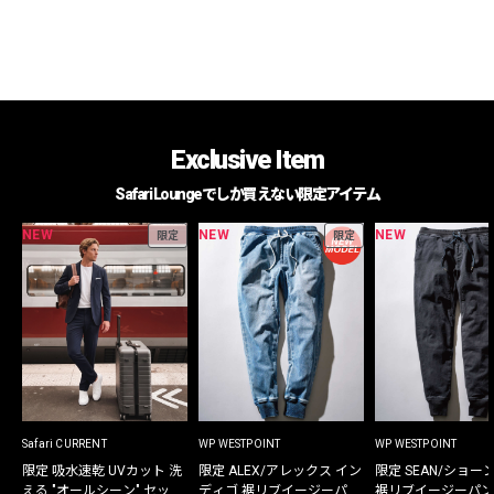
Exclusive Item
Safari Loungeでしか買えない限定アイテム
NEW
NEW
NEW
限定
限定
Safari CURRENT
WP WESTPOINT
WP WESTPOINT
限定 吸水速乾 UVカット 洗
限定 ALEX/アレックス イン
限定 SEAN/ショー
える "オールシーン" セット
ディゴ 裾リブイージーパン
裾リブイージーパン