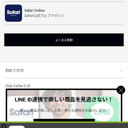
Safari Online
Safari公式ウェブマガジン
よくある質問
初めての方
Club Safariとは
LINE ID連携で欲しい商品を見逃さない！
ショッピングガイド
欲しい商品の買い逃しを防ぐ便利な通知をお届けします。
会社概要・規約
詳しくはこちら ＞
×