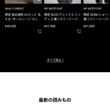
Safari CURRENT
WP WESTPOINT
WP WESTPOINT
限定 吸水速乾 UVカット 洗
限定 ALEX/アレックス イン
限定 SEAN/ショー
える "オールシーン" セット
ディゴ 裾リブイージーパン
裾リブイージーパン
アップ
ツ
¥49,500
¥31,900
¥31,900
すべて見る
最新の読みもの