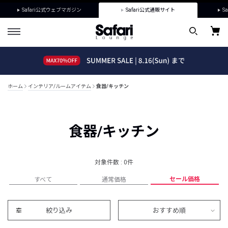
Safari公式ウェブマガジン
Safari公式通販サイト
Sa
ホーム
インテリア/ルームアイテム
食器/キッチン
食器/キッチン
対象件数 : 0件
セール価格
すべて
通常価格
絞り込み
おすすめ順