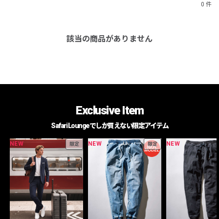
0 件
該当の商品がありません
Exclusive Item
Safari Loungeでしか買えない限定アイテム
NEW
NEW
NEW
限定
限定