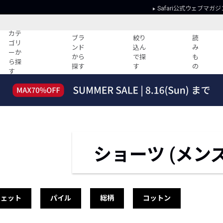
Safari公式ウェブマガジ
カテ
ブラ
絞り
読
ゴリ
ンド
込ん
み
ーか
から
で探
も
ら探
探す
す
の
す
読みもの
ガイド
ー
すべての記事
ショッピング
2026年のイチオシTシャツ！
初めての方
“WP”のイージーパンツを徹底解説&コ
Club Safari
ーデ紹介
よくある質問
ショーツ (メンズ
HOTなコーデ TOP20
会社概要
ディネート
新ブランドご紹介！
会員利用規約
人気記事ランキング
プライバシー
バイヤーズ レコメンド
特定商取引に
ウェット
パイル
総柄
コットン
今週の別注アイテム
ウィークリーコーデ