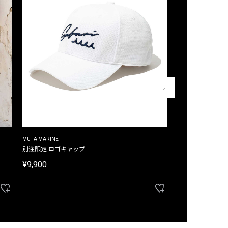
MUTA MARINE
CROSSLEY
ム
別注限定 ロゴキャップ
別注限定 ノースリ
¥9,900
¥8,580
40%OFF