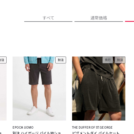
レコメンドアイテム
ピックアップアイテム
すべて
通常価格
フォーカスブランド
セールおすすめアイテム
人気アイテム TOP 15
別注
別注
先行
別注
EPOCA UOMO
THE DUFFER OF ST.GEORGE
ョ
別注 ハイゲージ パイル地ショ
ピグメントダイ パイルセット