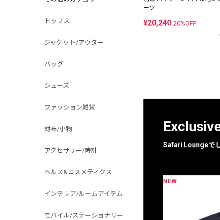
ーツ
トップス
¥20,240
20%OFF
ジャケット/アウター
バッグ
シューズ
ファッション雑貨
Exclusiv
財布/小物
Safari Loun
アクセサリー/時計
ヘルス&コスメティクス
NEW
限定
別注
インテリア/ルームアイテム
モバイル/ステーショナリー