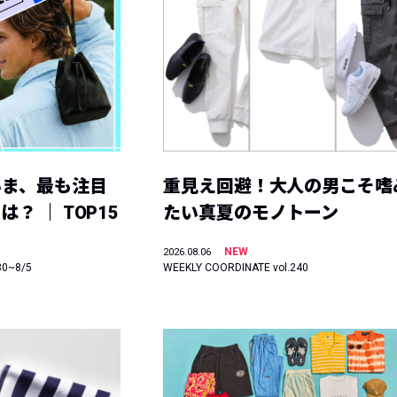
いま、最も注目
重見え回避！大人の男こそ嗜
？ ｜ TOP15
たい真夏のモノトーン
NEW
2026.08.06
30~8/5
WEEKLY COORDINATE vol.240