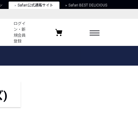
ン
Safari公式通販サイト
Safari BEST DELICIOUS
ログイ
ン・新
規会員
登録
ログイン・新規会員登録
お気に入りアイテム
ガイド
お気に入りブランド
お気に入り記事
最近チェックしたアイテム
)
ポリシー
関する法律