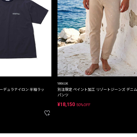
YANUK
コーデュラナイロン 半袖ラッ
別注限定 ペイント加工 リゾートジーンズ デニ
パンツ
¥18,150
50%OFF