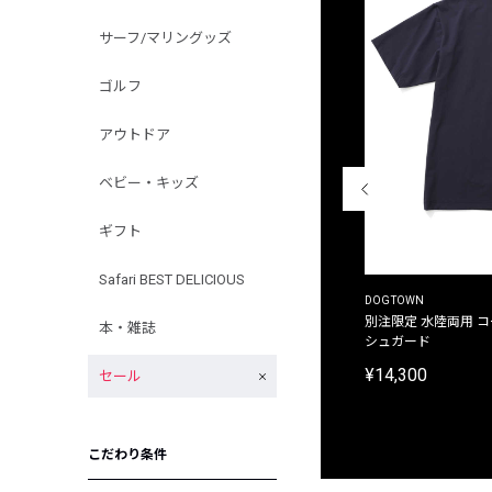
サーフ/マリングッズ
ゴルフ
アウトドア
ベビー・キッズ
ギフト
Safari BEST DELICIOUS
THE DUFFER OF ST.GEORGE
DOGTOWN
別注限定 ピグメントダイ バックプリント サーフ
別注限定 水陸両用 
本・雑誌
プリントTシャツ
シュガード
¥9,900
¥14,300
セール
こだわり条件