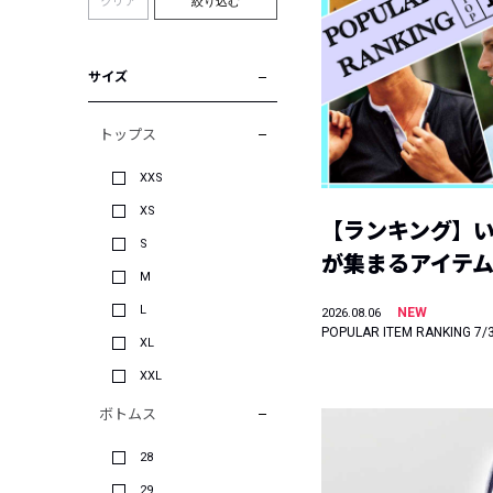
クリア
絞り込む
サイズ
トップス
XXS
XS
【ランキング】
S
が集まるアイテムは
M
L
NEW
2026.08.06
POPULAR ITEM RANKING 7/
XL
XXL
ボトムス
28
29