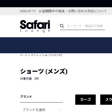
2026.07.17 お盆期間中の発送・お問い合わせ対応について
アイテム
スペシャル
カテゴリーから探す
スペシャルフィーチャ
ホーム
ボトム
ショーツ (メンズ)
ブランドから探す
特集記事
絞り込んで探す
ショーツ (メンズ)
新着アイテム
コーディネート
編集部のおすすめアイテム
対象件数 :
3
件
編集部のおすすめコー
ランキング
雑誌・カタログ掲載アイテム
ブランド
セール
カーゴ
ス
ブランドを選択