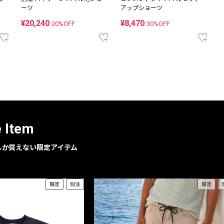
ーツ
アップショーツ
¥20,240
¥8,470
20%OFF
30%OFF
e Item
geでしか買えない限定アイテム
限定
別注
限定