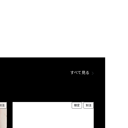
すべて見る
別注
限定
別注