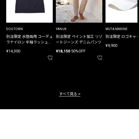
DOGTOWN
YANUK
MUTA MARINE
別注限定 水陸両用 コーデュ
別注限定 ペイント加工 リゾ
別注限定 ロゴキャ
ラナイロン 半袖ラッシュガ
ートジーンズ デニムパンツ
¥9,900
ード
¥14,300
¥18,150
50%OFF
すべて見る