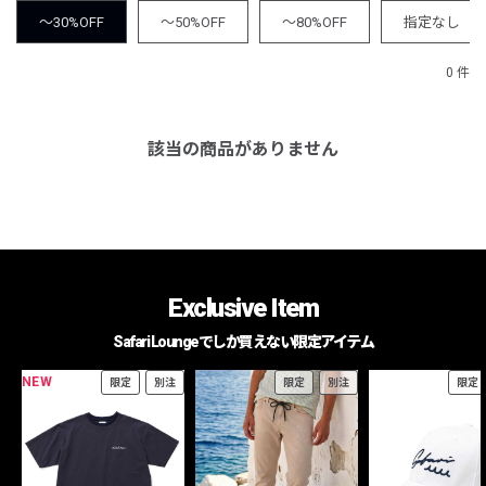
～30%OFF
～50%OFF
～80%OFF
指定なし
0 件
該当の商品がありません
Exclusive Item
Safari Loungeでしか買えない限定アイテム
NEW
限定
別注
限定
別注
限定