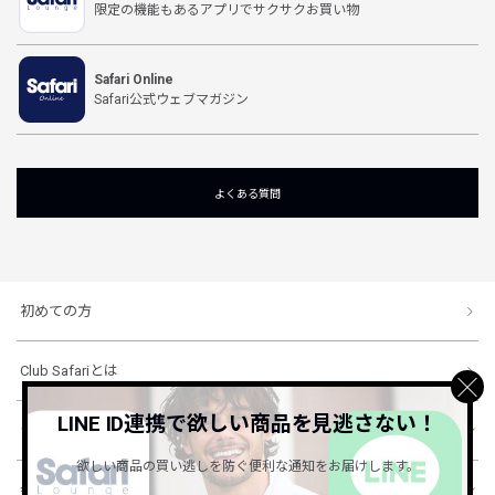
限定の機能もあるアプリでサクサクお買い物
Safari Online
Safari公式ウェブマガジン
よくある質問
初めての方
Club Safariとは
LINE ID連携で欲しい商品を見逃さない！
ショッピングガイド
欲しい商品の買い逃しを防ぐ便利な通知をお届けします。
会社概要・規約