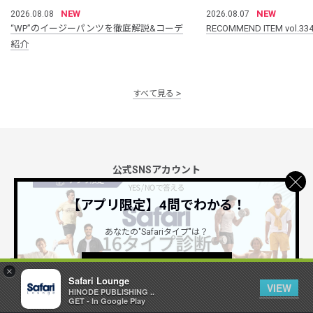
NEW
NEW
2026.08.08
2026.08.07
“WP”のイージーパンツを徹底解説&コーデ
RECOMMEND ITEM vol.33
紹介
すべて見る
公式SNSアカウント
【アプリ限定】4問でわかる！
あなたの"Safariタイプ"は？
詳しくはこちら ＞
×
Safari Lounge
Safari Lounge アプリ
VIEW
HINODE PUBLISHING ..
限定の機能もあるアプリでサクサクお買い物
GET - In Google Play