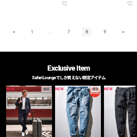
<
1
…
7
8
9
>
Exclusive Item
Safari Loungeでしか買えない限定アイテム
NEW
NEW
NEW
限定
限定