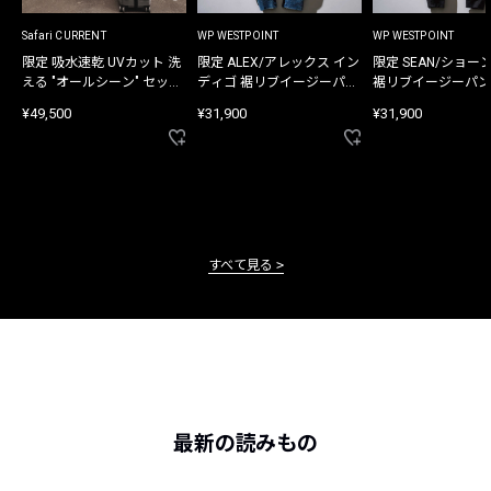
Safari CURRENT
WP WESTPOINT
WP WESTPOINT
限定 吸水速乾 UVカット 洗
限定 ALEX/アレックス イン
限定 SEAN/ショー
える "オールシーン" セット
ディゴ 裾リブイージーパン
裾リブイージーパン
アップ
ツ
¥49,500
¥31,900
¥31,900
すべて見る
最新の読みもの